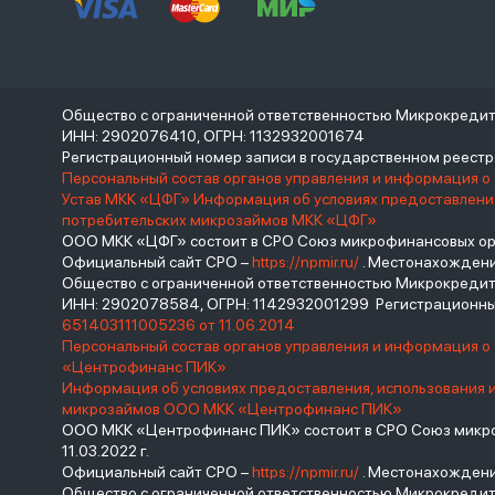
Общество с ограниченной ответственностью Микрокреди
ИНН: 2902076410, ОГРН: 1132932001674
Регистрационный номер записи в государственном реес
Персональный состав органов управления и информация о
Устав МКК «ЦФГ»
Информация об условиях предоставления
потребительских микрозаймов МКК «ЦФГ»
ООО МКК «ЦФГ» состоит в СРО Союз микрофинансовых орга
Официальный сайт СРО –
https://npmir.ru/
. Местонахождение 
Общество с ограниченной ответственностью Микрокред
ИНН: 2902078584, ОГРН: 1142932001299 Регистрационны
651403111005236 от 11.06.2014
Персональный состав органов управления и информация 
«Центрофинанс ПИК»
Информация об условиях предоставления, использования 
микрозаймов ООО МКК «Центрофинанс ПИК»
ООО МКК «Центрофинанс ПИК» состоит в СРО Союз микроф
11.03.2022 г.
Официальный сайт СРО –
https://npmir.ru/
. Местонахождение 
Общество с ограниченной ответственностью Микрокреди