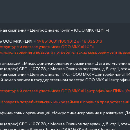
тная компания «Центрофинанс Групп» (ООО МКК «ЦФГ»)
тре ООО МКК «ЦФГ»
№ 651303111004012 от 18.03.2013
 структуре и составе участников ООО МКК «ЦФГ»
, использования и возврата потребительских микрозаймов и прав
низаций «Микрофинансирование и развитие». Дата вступления в С
(адрес) СРО - 107078, г. Москва Орликов переулок, д.5, стр.1, этаж 
итная компания «Центрофинанс ПИК» (ООО МКК «Центрофинанс ПИ
й номер записи в государственном реестре ООО МКК «Центрофи
о структуре и составе участников ООО МКК «Центрофинанс ПИК»
У
и возврата потребительских микрозаймов и правила предоставлени
инансовых организаций «Микрофинансирование и развитие». Дат
(адрес) СРО - 107078, г. Москва Орликов переулок, д.5, стр.1, этаж 
тная компания «ВелкомДеньги» (ООО МКК «ВелкомДеньги»)