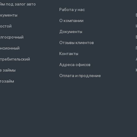
йм под залог авто
Работа у нас
кументы
О компании
остой
Документы
лгосрочный
Отзывы клиентов
нсионный
Контакты
требительский
Адреса офисов
е займы
Оплата и продление
тозайм