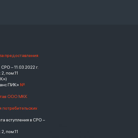
ила предоставления
РО – 11.03.2022 г.
2, пом.11
К»)
нанс ПИК»
№
став ООО МКК
я потребительских
а вступления в СРО –
взять займ - <a
2, пом.11
href="https://viruchay.ru">выручай</a>
- маркетплейс финансов