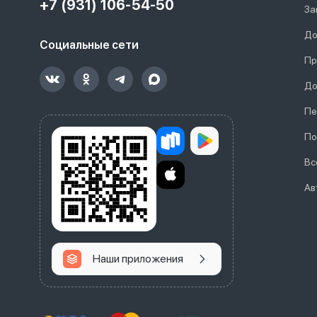
+7 (931) 106-54-50
За
До
Социальные сети
Пр
До
Пе
По
Вс
Ав
Наши приложения