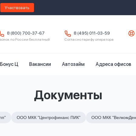
Участвовать
8 (800) 700-37-67
8 (495) 011-03-59
вонок по России бесплатный
Согласно тарифу оператора
Бонус Ц
Вакансии
Автозайм
Адреса офисов
Документы
пп"
ООО МКК "Центрофинанс ПИК"
ООО МКК "ВелкомДен