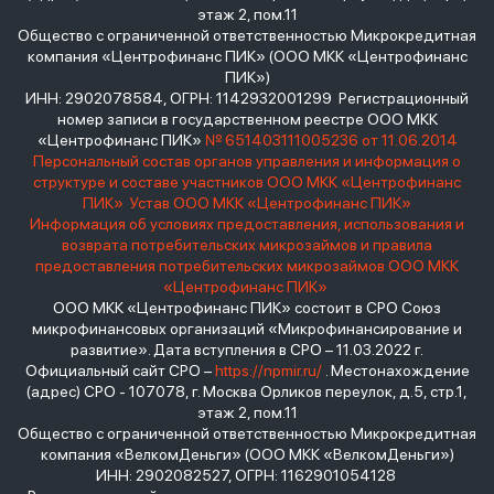
этаж 2, пом.11
Общество с ограниченной ответственностью Микрокредитная
компания «Центрофинанс ПИК» (ООО МКК «Центрофинанс
ПИК»)
ИНН: 2902078584, ОГРН: 1142932001299 Регистрационный
номер записи в государственном реестре ООО МКК
«Центрофинанс ПИК»
№ 651403111005236 от 11.06.2014
Персональный состав органов управления и информация о
структуре и составе участников ООО МКК «Центрофинанс
ПИК»
Устав ООО МКК «Центрофинанс ПИК»
Информация об условиях предоставления, использования и
возврата потребительских микрозаймов и правила
предоставления потребительских микрозаймов ООО МКК
«Центрофинанс ПИК»
ООО МКК «Центрофинанс ПИК» состоит в СРО Союз
микрофинансовых организаций «Микрофинансирование и
развитие». Дата вступления в СРО – 11.03.2022 г.
Официальный сайт СРО –
https://npmir.ru/
. Местонахождение
(адрес) СРО - 107078, г. Москва Орликов переулок, д.5, стр.1,
этаж 2, пом.11
Общество с ограниченной ответственностью Микрокредитная
компания «ВелкомДеньги» (ООО МКК «ВелкомДеньги»)
ИНН: 2902082527, ОГРН: 1162901054128