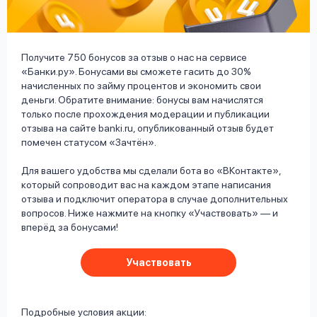
вопрос
данных
Получите 750 бонусов за отзыв о нас на сервисе
«Банки.ру». Бонусами вы сможете гасить до 30%
начисленных по займу процентов и экономить свои
деньги. Обратите внимание: бонусы вам начислятся
только после прохождения модерации и публикации
отзыва на сайте banki.ru, опубликованный отзыв будет
Ответы
Оформить заявку
помечен статусом «Зачтён».
на
Для вашего удобства мы сделали бота во «ВКонтакте»,
вопросы
Войти под другим номером
который сопроводит вас на каждом этапе написания
отзыва и подключит оператора в случае дополнительных
вопросов. Ниже нажмите на кнопку «Участвовать» — и
вперёд за бонусами!
Участвовать
Подробные условия акции: