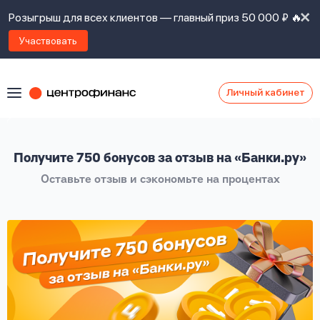
Розыгрыш для всех клиентов — главный приз 50 000 ₽ 🔥
Участвовать
Личный кабинет
Я
согласен(а)
на
Я
Получите 750 бонусов за отзыв на «Банки.ру»
ознакомлен
Наши
с
Оставьте отзыв и сэкономьте на процентах
контакты
правилами
предоставления
займов
,
политикой
Ок
Ок
сайта
,
даю
согласие
на
обработку
Задать
личных