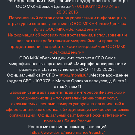
Регистрационный номер записи в государственном реестре
ООО МКК «ВелкомДеньги»
№ 001603111007724 от
28.03.2016
Персональный состав органов управления и информация о
структуре и составе участников ООО МКК «ВелкомДеньги»
Устав ООО МКК «ВелкомДеньги»
Информация об условиях предоставления, использования и
возврата потребительских микрозаймов и правила
предоставления потребительских микрозаймов ООО МКК
«ВелкомДеньги»
ООО МКК «Велком деньги» состоит в СРО Союз
микрофинансовых организаций «Микрофинансирование и
развитие». Дата вступления в СРО – 11.03.2022 г.
Официальный сайт СРО –
https://npmir.ru/
. Местонахождение
(адрес) СРО - 107078, г. Москва Орликов переулок, д.5, стр.1,
этаж 2, пом.11
Базовый стандарт защиты прав и интересов физических и
юридических лиц - получателей финансовых услуг,
оказываемых членами саморегулируемых организаций в
сфере финансового рынка, объединяющих микрофинансовые
организации
Официальный сайт Банка России
Интернет-
приемная Банка России
Реестр микрофинансовых организаций
https://www.cbr.ru/microfinance/registry/