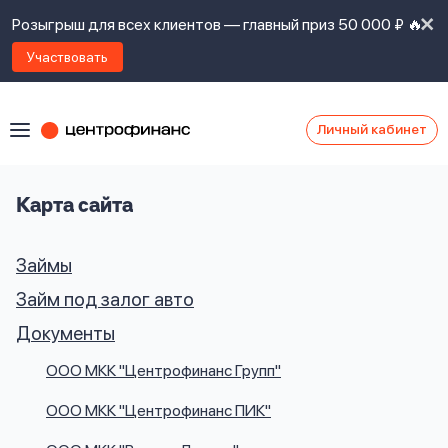
Розыгрыш для всех клиентов — главный приз 50 000 ₽ 🔥
Участвовать
Личный кабинет
Я
согласен(а)
на
Я
Карта сайта
ознакомлен
Наши
с
контакты
Займы
правилами
предоставления
Займ под залог авто
займов
,
политикой
Документы
Ок
Ок
сайта
,
даю
ООО МКК "Центрофинанс Групп"
согласие
на
ООО МКК "Центрофинанс ПИК"
обработку
Задать
личных