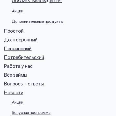
ООО МКК "ВелкомДеньги"
вопрос
данных
Акции
Дополнительные продукты
Простой
Долгосрочный
Пенсионный
Ответы
Оформить заявку
на
Потребительский
вопросы
Работа у нас
Войти под другим номером
Все займы
Вопросы - ответы
Новости
Акции
Бонусная программа