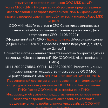
структуре и составе участников ООО МКК «ЦФГ»
Устав МКК «ЦФГ»
Информация об условиях предоставления,
использования и возврата потребительских микрозаймов и
правила предоставления потребительских микрозаймов МКК
«ЦФГ»
ООО МКК «ЦФГ» состоит в СРО Союз микрофинансовых
организаций «Микрофинансирование и развитие». Дата
вступления в СРО – 11.03.2022 г.
Официальный сайт СРО –
https://npmir.ru/
. Местонахождение
(адрес) СРО - 107078, г. Москва Орликов переулок, д.5, стр.1,
этаж 2, пом.11
Общество с ограниченной ответственностью Микрокредитная
компания «Центрофинанс ПИК» (ООО МКК «Центрофинанс
ПИК»)
ИНН: 2902078584, ОГРН: 1142932001299 Регистрационный
номер записи в государственном реестре ООО МКК
«Центрофинанс ПИК»
№ 651403111005236 от 11.06.2014
Персональный состав органов управления и информация о
структуре и составе участников ООО МКК «Центрофинанс
ПИК»
Устав ООО МКК «Центрофинанс ПИК»
Информация об условиях предоставления, использования и
возврата потребительских микрозаймов и правила
предоставления потребительских микрозаймов ООО МКК