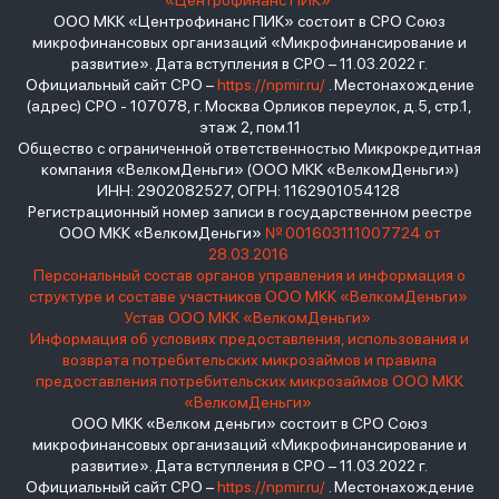
«Центрофинанс ПИК»
ООО МКК «Центрофинанс ПИК» состоит в СРО Союз
микрофинансовых организаций «Микрофинансирование и
развитие». Дата вступления в СРО – 11.03.2022 г.
Официальный сайт СРО –
https://npmir.ru/
. Местонахождение
(адрес) СРО - 107078, г. Москва Орликов переулок, д.5, стр.1,
этаж 2, пом.11
Общество с ограниченной ответственностью Микрокредитная
компания «ВелкомДеньги» (ООО МКК «ВелкомДеньги»)
ИНН: 2902082527, ОГРН: 1162901054128
Регистрационный номер записи в государственном реестре
ООО МКК «ВелкомДеньги»
№ 001603111007724 от
28.03.2016
Персональный состав органов управления и информация о
структуре и составе участников ООО МКК «ВелкомДеньги»
Устав ООО МКК «ВелкомДеньги»
Информация об условиях предоставления, использования и
возврата потребительских микрозаймов и правила
предоставления потребительских микрозаймов ООО МКК
«ВелкомДеньги»
ООО МКК «Велком деньги» состоит в СРО Союз
микрофинансовых организаций «Микрофинансирование и
развитие». Дата вступления в СРО – 11.03.2022 г.
Официальный сайт СРО –
https://npmir.ru/
. Местонахождение