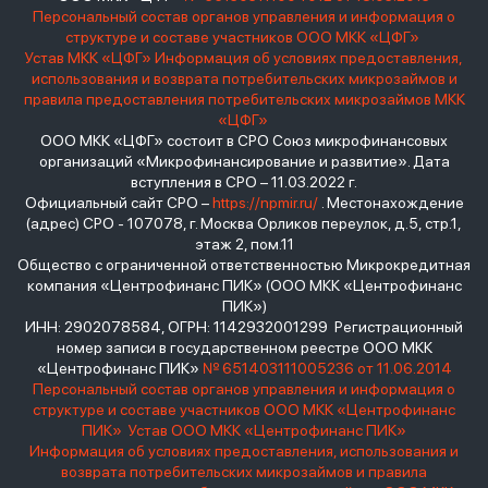
Персональный состав органов управления и информация о
структуре и составе участников ООО МКК «ЦФГ»
Устав МКК «ЦФГ»
Информация об условиях предоставления,
использования и возврата потребительских микрозаймов и
правила предоставления потребительских микрозаймов МКК
«ЦФГ»
ООО МКК «ЦФГ» состоит в СРО Союз микрофинансовых
организаций «Микрофинансирование и развитие». Дата
вступления в СРО – 11.03.2022 г.
Официальный сайт СРО –
https://npmir.ru/
. Местонахождение
(адрес) СРО - 107078, г. Москва Орликов переулок, д.5, стр.1,
этаж 2, пом.11
Общество с ограниченной ответственностью Микрокредитная
компания «Центрофинанс ПИК» (ООО МКК «Центрофинанс
ПИК»)
ИНН: 2902078584, ОГРН: 1142932001299 Регистрационный
номер записи в государственном реестре ООО МКК
«Центрофинанс ПИК»
№ 651403111005236 от 11.06.2014
Персональный состав органов управления и информация о
структуре и составе участников ООО МКК «Центрофинанс
ПИК»
Устав ООО МКК «Центрофинанс ПИК»
Информация об условиях предоставления, использования и
возврата потребительских микрозаймов и правила