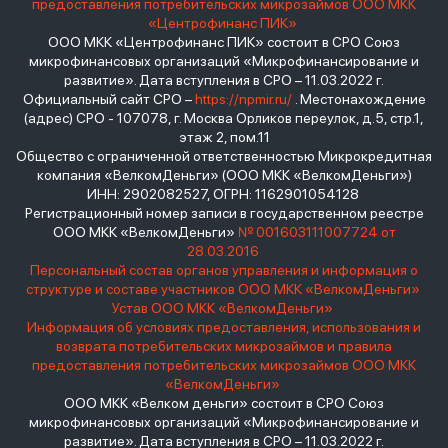
предоставления потребительских микрозаймов ООО МКК
«Центрофинанс ПИК»
ООО МКК «Центрофинанс ПИК» состоит в СРО Союз
микрофинансовых организаций «Микрофинансирование и
развитие». Дата вступления в СРО – 11.03.2022 г.
Официальный сайт СРО –
https://npmir.ru/
. Местонахождение
(адрес) СРО - 107078, г. Москва Орликов переулок, д.5, стр.1,
этаж 2, пом.11
Общество с ограниченной ответственностью Микрокредитная
компания «ВелкомДеньги» (ООО МКК «ВелкомДеньги»)
ИНН: 2902082527, ОГРН: 1162901054128
Регистрационный номер записи в государственном реестре
ООО МКК «ВелкомДеньги»
№ 001603111007724 от
28.03.2016
Персональный состав органов управления и информация о
структуре и составе участников ООО МКК «ВелкомДеньги»
Устав ООО МКК «ВелкомДеньги»
Информация об условиях предоставления, использования и
возврата потребительских микрозаймов и правила
предоставления потребительских микрозаймов ООО МКК
«ВелкомДеньги»
ООО МКК «Велком деньги» состоит в СРО Союз
микрофинансовых организаций «Микрофинансирование и
развитие». Дата вступления в СРО – 11.03.2022 г.