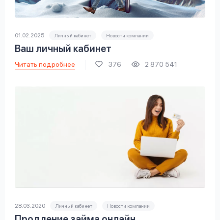
вопрос
данных
01.02.2025
Личный кабинет
Новости компании
Ваш личный кабинет
Читать подробнее
376
2 870 541
Ответы
Оформить заявку
на
вопросы
Войти под другим номером
28.03.2020
Личный кабинет
Новости компании
Продление займа онлайн