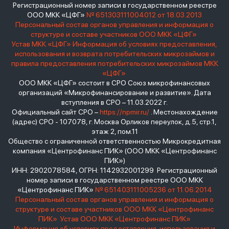
Регистрационный номер записи в государственном реестре
ООО МКК «ЦФГ»
№ 651303111004012 от 18.03.2013
Персональный состав органов управления и информация о
структуре и составе участников ООО МКК «ЦФГ»
Устав МКК «ЦФГ»
Информация об условиях предоставления,
использования и возврата потребительских микрозаймов и
правила предоставления потребительских микрозаймов МКК
«ЦФГ»
ООО МКК «ЦФГ» состоит в СРО Союз микрофинансовых
организаций «Микрофинансирование и развитие». Дата
вступления в СРО – 11.03.2022 г.
Официальный сайт СРО –
https://npmir.ru/
. Местонахождение
(адрес) СРО - 107078, г. Москва Орликов переулок, д.5, стр.1,
этаж 2, пом.11
Общество с ограниченной ответственностью Микрокредитная
компания «Центрофинанс ПИК» (ООО МКК «Центрофинанс
ПИК»)
ИНН: 2902078584, ОГРН: 1142932001299 Регистрационный
номер записи в государственном реестре ООО МКК
«Центрофинанс ПИК»
№ 651403111005236 от 11.06.2014
Персональный состав органов управления и информация о
структуре и составе участников ООО МКК «Центрофинанс
ПИК»
Устав ООО МКК «Центрофинанс ПИК»
Информация об условиях предоставления, использования и