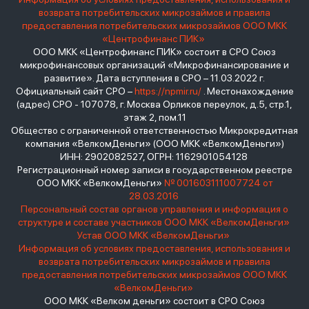
возврата потребительских микрозаймов и правила
предоставления потребительских микрозаймов ООО МКК
«Центрофинанс ПИК»
ООО МКК «Центрофинанс ПИК» состоит в СРО Союз
микрофинансовых организаций «Микрофинансирование и
развитие». Дата вступления в СРО – 11.03.2022 г.
Официальный сайт СРО –
https://npmir.ru/
. Местонахождение
(адрес) СРО - 107078, г. Москва Орликов переулок, д.5, стр.1,
этаж 2, пом.11
Общество с ограниченной ответственностью Микрокредитная
компания «ВелкомДеньги» (ООО МКК «ВелкомДеньги»)
ИНН: 2902082527, ОГРН: 1162901054128
Регистрационный номер записи в государственном реестре
ООО МКК «ВелкомДеньги»
№ 001603111007724 от
28.03.2016
Персональный состав органов управления и информация о
структуре и составе участников ООО МКК «ВелкомДеньги»
Устав ООО МКК «ВелкомДеньги»
Информация об условиях предоставления, использования и
возврата потребительских микрозаймов и правила
предоставления потребительских микрозаймов ООО МКК
«ВелкомДеньги»
ООО МКК «Велком деньги» состоит в СРО Союз