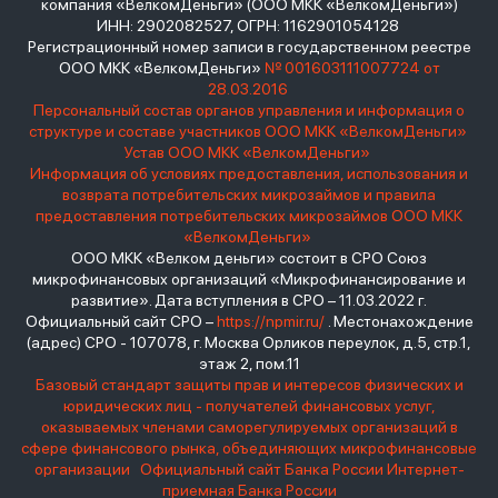
компания «ВелкомДеньги» (ООО МКК «ВелкомДеньги»)
ИНН: 2902082527, ОГРН: 1162901054128
Регистрационный номер записи в государственном реестре
ООО МКК «ВелкомДеньги»
№ 001603111007724 от
28.03.2016
Персональный состав органов управления и информация о
структуре и составе участников ООО МКК «ВелкомДеньги»
Устав ООО МКК «ВелкомДеньги»
Информация об условиях предоставления, использования и
возврата потребительских микрозаймов и правила
предоставления потребительских микрозаймов ООО МКК
«ВелкомДеньги»
ООО МКК «Велком деньги» состоит в СРО Союз
микрофинансовых организаций «Микрофинансирование и
развитие». Дата вступления в СРО – 11.03.2022 г.
Официальный сайт СРО –
https://npmir.ru/
. Местонахождение
(адрес) СРО - 107078, г. Москва Орликов переулок, д.5, стр.1,
этаж 2, пом.11
Базовый стандарт защиты прав и интересов физических и
юридических лиц - получателей финансовых услуг,
оказываемых членами саморегулируемых организаций в
сфере финансового рынка, объединяющих микрофинансовые
организации
Официальный сайт Банка России
Интернет-
приемная Банка России