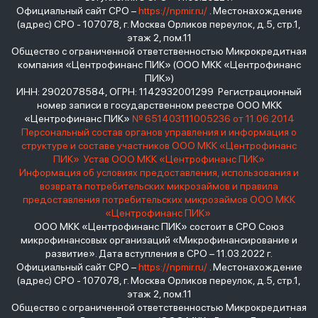
Официальный сайт СРО –
https://npmir.ru/
. Местонахождение
(адрес) СРО - 107078, г. Москва Орликов переулок, д.5, стр.1,
этаж 2, пом.11
Общество с ограниченной ответственностью Микрокредитная
компания «Центрофинанс ПИК» (ООО МКК «Центрофинанс
ПИК»)
ИНН: 2902078584, ОГРН: 1142932001299 Регистрационный
номер записи в государственном реестре ООО МКК
«Центрофинанс ПИК»
№ 651403111005236 от 11.06.2014
Персональный состав органов управления и информация о
структуре и составе участников ООО МКК «Центрофинанс
ПИК»
Устав ООО МКК «Центрофинанс ПИК»
Информация об условиях предоставления, использования и
возврата потребительских микрозаймов и правила
предоставления потребительских микрозаймов ООО МКК
«Центрофинанс ПИК»
ООО МКК «Центрофинанс ПИК» состоит в СРО Союз
микрофинансовых организаций «Микрофинансирование и
развитие». Дата вступления в СРО – 11.03.2022 г.
Официальный сайт СРО –
https://npmir.ru/
. Местонахождение
(адрес) СРО - 107078, г. Москва Орликов переулок, д.5, стр.1,
этаж 2, пом.11
Общество с ограниченной ответственностью Микрокредитная