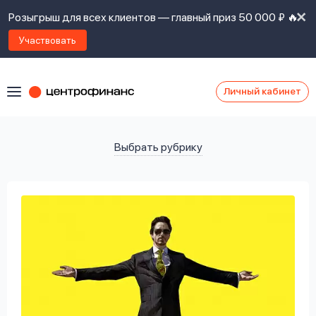
Розыгрыш для всех клиентов — главный приз 50 000 ₽ 🔥
Участвовать
Личный кабинет
Я
согласен(а)
на
Я
ознакомлен
Наши
с
контакты
правилами
предоставления
займов
,
политикой
Ок
Ок
сайта
,
даю
согласие
на
обработку
Задать
личных