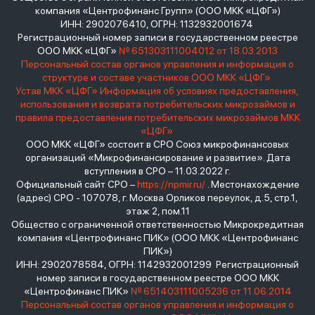
компания «Центрофинанс Групп» (ООО МКК «ЦФГ»)
ИНН: 2902076410, ОГРН: 1132932001674
Регистрационный номер записи в государственном реестре
ООО МКК «ЦФГ»
№ 651303111004012 от 18.03.2013
Персональный состав органов управления и информация о
структуре и составе участников ООО МКК «ЦФГ»
Устав МКК «ЦФГ»
Информация об условиях предоставления,
использования и возврата потребительских микрозаймов и
правила предоставления потребительских микрозаймов МКК
«ЦФГ»
ООО МКК «ЦФГ» состоит в СРО Союз микрофинансовых
организаций «Микрофинансирование и развитие». Дата
вступления в СРО – 11.03.2022 г.
Официальный сайт СРО –
https://npmir.ru/
. Местонахождение
(адрес) СРО - 107078, г. Москва Орликов переулок, д.5, стр.1,
этаж 2, пом.11
Общество с ограниченной ответственностью Микрокредитная
компания «Центрофинанс ПИК» (ООО МКК «Центрофинанс
ПИК»)
ИНН: 2902078584, ОГРН: 1142932001299 Регистрационный
номер записи в государственном реестре ООО МКК
«Центрофинанс ПИК»
№ 651403111005236 от 11.06.2014
Персональный состав органов управления и информация о