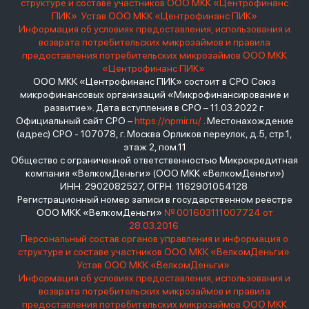
структуре и составе участников ООО МКК «Центрофинанс
ПИК»
Устав ООО МКК «Центрофинанс ПИК»
Информация об условиях предоставления, использования и
возврата потребительских микрозаймов и правила
предоставления потребительских микрозаймов ООО МКК
«Центрофинанс ПИК»
ООО МКК «Центрофинанс ПИК» состоит в СРО Союз
микрофинансовых организаций «Микрофинансирование и
развитие». Дата вступления в СРО – 11.03.2022 г.
Официальный сайт СРО –
https://npmir.ru/
. Местонахождение
(адрес) СРО - 107078, г. Москва Орликов переулок, д.5, стр.1,
этаж 2, пом.11
Общество с ограниченной ответственностью Микрокредитная
компания «ВелкомДеньги» (ООО МКК «ВелкомДеньги»)
ИНН: 2902082527, ОГРН: 1162901054128
Регистрационный номер записи в государственном реестре
ООО МКК «ВелкомДеньги»
№ 001603111007724 от
28.03.2016
Персональный состав органов управления и информация о
структуре и составе участников ООО МКК «ВелкомДеньги»
Устав ООО МКК «ВелкомДеньги»
Информация об условиях предоставления, использования и
возврата потребительских микрозаймов и правила
предоставления потребительских микрозаймов ООО МКК