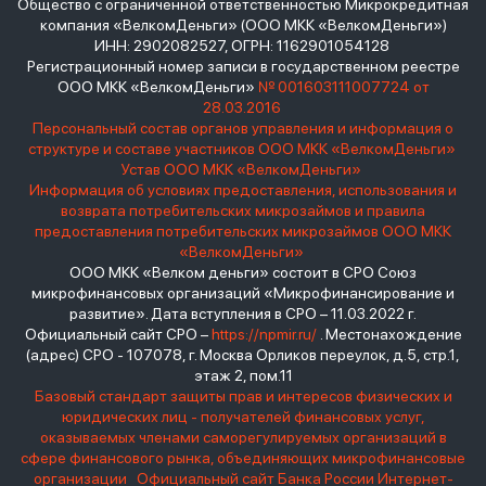
Общество с ограниченной ответственностью Микрокредитная
компания «ВелкомДеньги» (ООО МКК «ВелкомДеньги»)
ИНН: 2902082527, ОГРН: 1162901054128
Регистрационный номер записи в государственном реестре
ООО МКК «ВелкомДеньги»
№ 001603111007724 от
28.03.2016
Персональный состав органов управления и информация о
структуре и составе участников ООО МКК «ВелкомДеньги»
Устав ООО МКК «ВелкомДеньги»
Информация об условиях предоставления, использования и
возврата потребительских микрозаймов и правила
предоставления потребительских микрозаймов ООО МКК
«ВелкомДеньги»
ООО МКК «Велком деньги» состоит в СРО Союз
микрофинансовых организаций «Микрофинансирование и
развитие». Дата вступления в СРО – 11.03.2022 г.
Официальный сайт СРО –
https://npmir.ru/
. Местонахождение
(адрес) СРО - 107078, г. Москва Орликов переулок, д.5, стр.1,
этаж 2, пом.11
Базовый стандарт защиты прав и интересов физических и
юридических лиц - получателей финансовых услуг,
оказываемых членами саморегулируемых организаций в
сфере финансового рынка, объединяющих микрофинансовые
организации
Официальный сайт Банка России
Интернет-