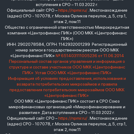
вступления в СРО – 11.03.2022 г.
Официальный сайт СРО –
https://npmir.ru/
. Местонахождение
(адрес) СРО - 107078, г. Москва Орликов переулок, д.5, стр.1,
этаж 2, пом.11
Общество с ограниченной ответственностью Микрокредитная
компания «Центрофинанс ПИК» (ООО МКК «Центрофинанс
ПИК»)
ИНН: 2902078584, ОГРН: 1142932001299 Регистрационный
номер записи в государственном реестре ООО МКК
«Центрофинанс ПИК»
№ 651403111005236 от 11.06.2014
Персональный состав органов управления и информация о
структуре и составе участников ООО МКК «Центрофинанс
ПИК»
Устав ООО МКК «Центрофинанс ПИК»
Информация об условиях предоставления, использования и
возврата потребительских микрозаймов и правила
предоставления потребительских микрозаймов ООО МКК
«Центрофинанс ПИК»
ООО МКК «Центрофинанс ПИК» состоит в СРО Союз
микрофинансовых организаций «Микрофинансирование и
развитие». Дата вступления в СРО – 11.03.2022 г.
Официальный сайт СРО –
https://npmir.ru/
. Местонахождение
(адрес) СРО - 107078, г. Москва Орликов переулок, д.5, стр.1,
этаж 2, пом.11