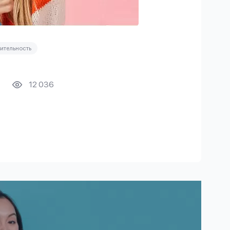
ительность
12 036