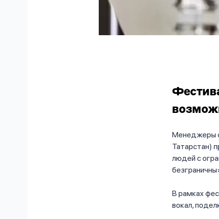
Фестива
возмож
Менеджеры о
Татарстан) п
людей с огр
безграничны
В рамках фес
вокал, подел