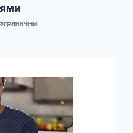
тями
езграничны