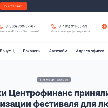
Участвовать
8 (800) 700-37-67
8 (495) 011-03-59
вонок по России бесплатный
Согласно тарифу оператора
Бонус Ц
Вакансии
Автозайм
Адреса офисов
Благотворительность
и Центрофинанс приняли
изации фестиваля для л