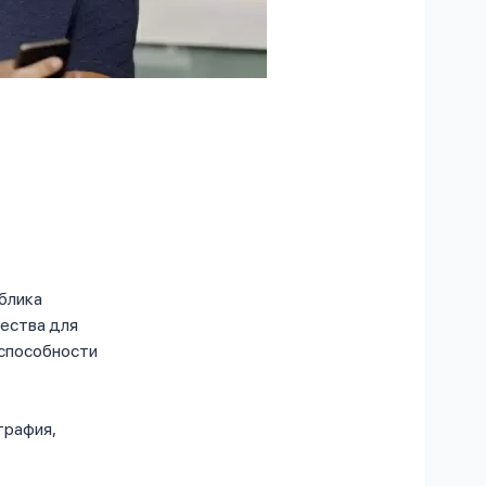
блика
чества для
 способности
графия,