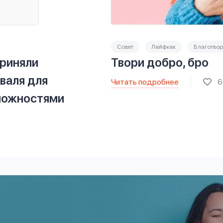
Совет
Лайфхак
Благотвор
риняли
Твори добро, бро
валя для
Читать подробнее
6
можностями