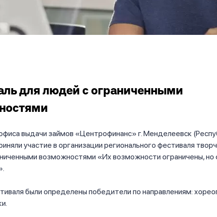
ль для людей с ограниченными
ностями
фиса выдачи займов «Центрофинанс» г. Менделеевск (Респу
риняли участие в организации регионального фестиваля твор
аниченными возможностями «Их возможности ограничены, но
».
тиваля были определены победители по направлениям: хорео
ки.