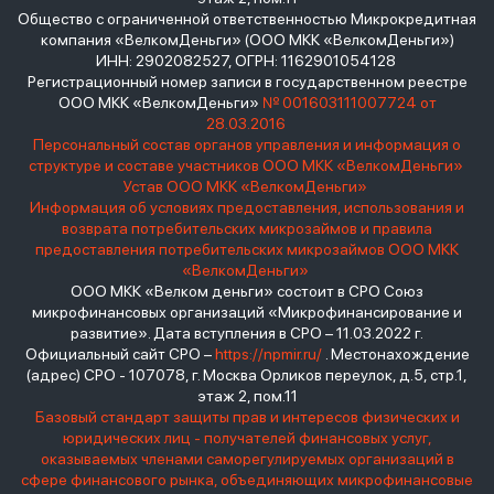
Общество с ограниченной ответственностью Микрокредитная
компания «ВелкомДеньги» (ООО МКК «ВелкомДеньги»)
ИНН: 2902082527, ОГРН: 1162901054128
Регистрационный номер записи в государственном реестре
ООО МКК «ВелкомДеньги»
№ 001603111007724 от
28.03.2016
Персональный состав органов управления и информация о
структуре и составе участников ООО МКК «ВелкомДеньги»
Устав ООО МКК «ВелкомДеньги»
Информация об условиях предоставления, использования и
возврата потребительских микрозаймов и правила
предоставления потребительских микрозаймов ООО МКК
«ВелкомДеньги»
ООО МКК «Велком деньги» состоит в СРО Союз
микрофинансовых организаций «Микрофинансирование и
развитие». Дата вступления в СРО – 11.03.2022 г.
Официальный сайт СРО –
https://npmir.ru/
. Местонахождение
(адрес) СРО - 107078, г. Москва Орликов переулок, д.5, стр.1,
этаж 2, пом.11
Базовый стандарт защиты прав и интересов физических и
юридических лиц - получателей финансовых услуг,
оказываемых членами саморегулируемых организаций в
сфере финансового рынка, объединяющих микрофинансовые