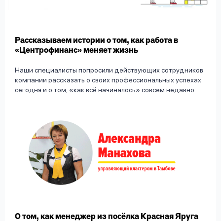
вопрос
данных
Рассказываем истории о том, как работа в
«Центрофинанс» меняет жизнь
Наши специалисты попросили действующих сотрудников
компании рассказать о своих профессиональных успехах
сегодня и о том, «как всё начиналось» совсем недавно.
Ответы
Оформить заявку
на
вопросы
Войти под другим номером
О том, как менеджер из посёлка Красная Яруга