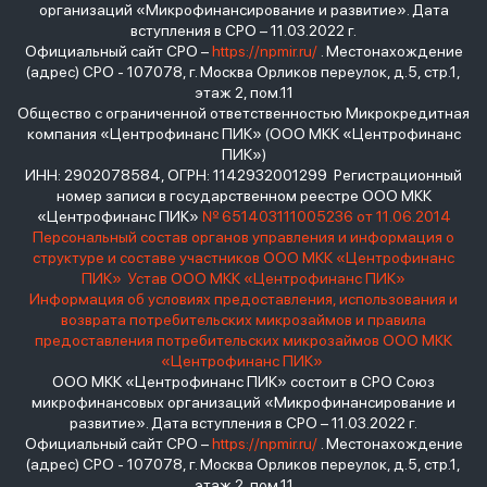
организаций «Микрофинансирование и развитие». Дата
вступления в СРО – 11.03.2022 г.
Официальный сайт СРО –
https://npmir.ru/
. Местонахождение
(адрес) СРО - 107078, г. Москва Орликов переулок, д.5, стр.1,
этаж 2, пом.11
Общество с ограниченной ответственностью Микрокредитная
компания «Центрофинанс ПИК» (ООО МКК «Центрофинанс
ПИК»)
ИНН: 2902078584, ОГРН: 1142932001299 Регистрационный
номер записи в государственном реестре ООО МКК
«Центрофинанс ПИК»
№ 651403111005236 от 11.06.2014
Персональный состав органов управления и информация о
структуре и составе участников ООО МКК «Центрофинанс
ПИК»
Устав ООО МКК «Центрофинанс ПИК»
Информация об условиях предоставления, использования и
возврата потребительских микрозаймов и правила
предоставления потребительских микрозаймов ООО МКК
«Центрофинанс ПИК»
ООО МКК «Центрофинанс ПИК» состоит в СРО Союз
микрофинансовых организаций «Микрофинансирование и
развитие». Дата вступления в СРО – 11.03.2022 г.
Официальный сайт СРО –
https://npmir.ru/
. Местонахождение
(адрес) СРО - 107078, г. Москва Орликов переулок, д.5, стр.1,
этаж 2, пом.11