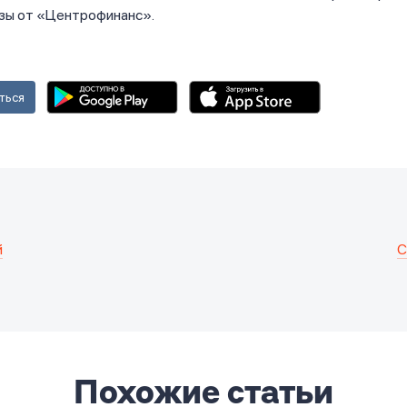
изы от «Центрофинанс».
ться
й
С
Похожие статьи