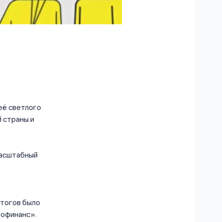
её светлого
 страны и
масштабный
итогов было
рофинанс».