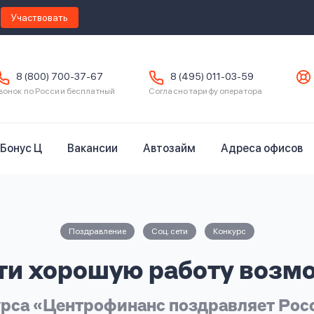
Участвовать
8 (800) 700-37-67
8 (495) 011-03-59
вонок по России бесплатный
Согласно тарифу оператора
Бонус Ц
Вакансии
Автозайм
Адреса офисов
Поздравление
Соц. сети
Конкурс
ти хорошую работу возм
урса «Центрофинанс поздравляет Рос