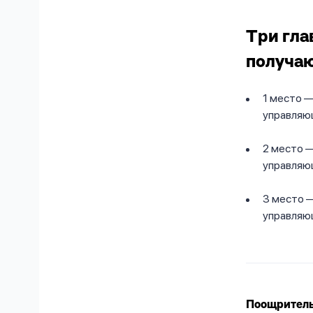
Три гла
получа
1 место 
управляю
2 место 
управляю
3 место 
управляю
Поощритель