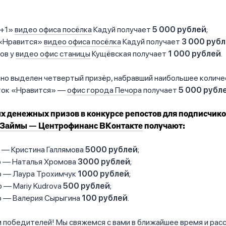
«+1»
видео офиса посёлка
Кадуй получает
5 000 рублей
;
«Нравится»
видео офиса посёлка
Кадуй получает
3 000 руб
ов у
видео офис станицы
Кущёвская получает
1 000 рублей
.
но выделен четвертый призёр, набравший наибольшее количе
ток «Нравится» —
офис города Печора
получает
5 000 рубл
х денежных призов в конкурсе репостов для подписчик
Займы — Центрофинанс ВКонтакте
получают:
о — Кристина Галлямова
5000 рублей
;
о — Наталья Хромова
3000 рублей
;
о — Лаура Трохимчук
1000 рублей
;
 — Mariy Kudrova
500 рублей
;
о — Валерия Сырыгина
100 рублей
.
победителей! Мы свяжемся с вами в ближайшее время и расс