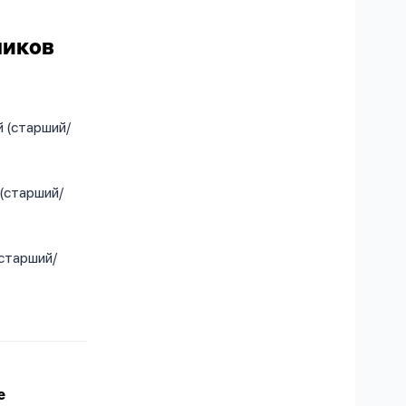
ликов
й (старший/
 (старший/
(старший/
е