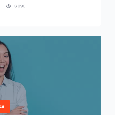
8 090
ся