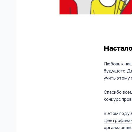
Настало
Любовь к наш
будущего. Д
учить этому 
Спасибо всем
конкурс пров
В этом году 
Центрофина
организован