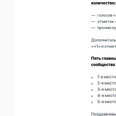
количество:
голосов 
отметок 
просмотр
Дополнитель
«+1» и отме
Пять главны
сообщества
1-е мест
2-е мест
3-е мест
4-е место
5-е мест
Поздравляем 