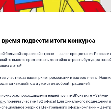
 время подвести итоги конкурса
ей большой и красивой стране — залог процветания России и 
авайте вместе продолжать достойно строить будущее нашей
своих детей!
 за участие, за ваши яркие промоакции и видеоотчеты! Наш 
одится каждый год и уже стал доброй традицией.
в конкурсе, проходившем в нашей группе
ВКонтакте «Займы-
нс»
, приняли участие 132 офиса! Для финального подведения 
о специальное жюри от Центрального офиса компании «Цент