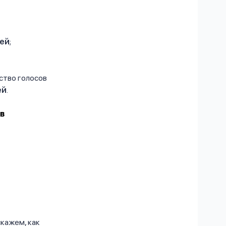
лей
;
ство голосов
ей
.
ов
кажем, как