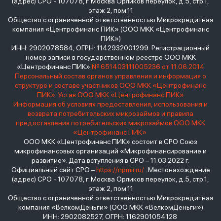
(адрес) СРО - 107078, г. Москва Орликов переулок, д.5, стр.1,
этаж 2, пом.11
Общество с ограниченной ответственностью Микрокредитная
компания «Центрофинанс ПИК» (ООО МКК «Центрофинанс
ПИК»)
ИНН: 2902078584, ОГРН: 1142932001299 Регистрационный
номер записи в государственном реестре ООО МКК
«Центрофинанс ПИК»
№ 651403111005236 от 11.06.2014
Персональный состав органов управления и информация о
структуре и составе участников ООО МКК «Центрофинанс
ПИК»
Устав ООО МКК «Центрофинанс ПИК»
Информация об условиях предоставления, использования и
возврата потребительских микрозаймов и правила
предоставления потребительских микрозаймов ООО МКК
«Центрофинанс ПИК»
ООО МКК «Центрофинанс ПИК» состоит в СРО Союз
микрофинансовых организаций «Микрофинансирование и
развитие». Дата вступления в СРО – 11.03.2022 г.
Официальный сайт СРО –
https://npmir.ru/
. Местонахождение
(адрес) СРО - 107078, г. Москва Орликов переулок, д.5, стр.1,
этаж 2, пом.11
Общество с ограниченной ответственностью Микрокредитная
компания «ВелкомДеньги» (ООО МКК «ВелкомДеньги»)
ИНН: 2902082527, ОГРН: 1162901054128