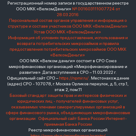
Регистрационный номер записи в государственном реестре
ООО МКК «ВелкомДеньги»
№ 001603111007724 от
28.03.2016
Персональный состав органов управления и информация о
структуре и составе участников ООО МКК «ВелкомДеньги»
Устав ООО МКК «ВелкомДеньги»
Информация об условиях предоставления, использования и
возврата потребительских микрозаймов и правила
предоставления потребительских микрозаймов ООО МКК
«ВелкомДеньги»
ООО МКК «Велком деньги» состоит в СРО Союз
микрофинансовых организаций «Микрофинансирование и
развитие». Дата вступления в СРО – 11.03.2022 г.
Официальный сайт СРО –
https://npmir.ru/
. Местонахождение
(адрес) СРО - 107078, г. Москва Орликов переулок, д.5, стр.1,
этаж 2, пом.11
Базовый стандарт защиты прав и интересов физических и
юридических лиц - получателей финансовых услуг,
оказываемых членами саморегулируемых организаций в
сфере финансового рынка, объединяющих микрофинансовые
организации
Официальный сайт Банка России
Интернет-
приемная Банка России
Реестр микрофинансовых организаций
https://www.cbr.ru/microfinance/registry/