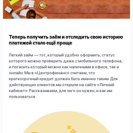
вопрос
данных
Теперь получить заём и отследить свою историю
платежей стало ещё проще
Легкий займ — тот, который удобно оформить, статус
Ответы
Оформить заявку
которого можно проверить даже с мобильного телефона,
на
и погасить который можно как наличными в офисе, так и
вопросы
онлайн. Мы в «Центрофинанс» считаем, что
Войти под другим номером
краткосрочный кредит должен быть именно таким. Для
действующих клиентов мы открыли на сайте «Личный
кабинет». Рассказываем, для чего он нужен, и как им
пользоваться.