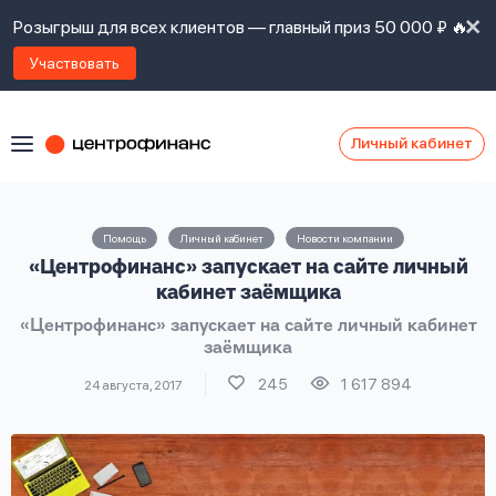
Розыгрыш для всех клиентов — главный приз 50 000 ₽ 🔥
Участвовать
Личный кабинет
Я
согласен(а)
на
Я
Помощь
Личный кабинет
Новости компании
ознакомлен
Наши
«Центрофинанс» запускает на сайте личный
с
контакты
правилами
кабинет заёмщика
предоставления
«Центрофинанс» запускает на сайте личный кабинет
займов
,
заёмщика
политикой
Ок
Ок
сайта
,
245
1 617 894
24 августа, 2017
даю
согласие
на
обработку
Задать
личных