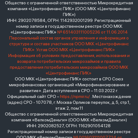
Общество с ограниченной ответственностью Микрокредитная
компания «Центрофинанс ПИК» (ООО МКК «Центрофинанс
ПИК»)
ИНН: 2902078584, ОГРН: 1142932001299 Регистрационный
номер записи в государственном реестре ООО МКК
«Центрофинанс ПИК»
№ 651403111005236 от 11.06.2014
Персональный состав органов управления и информация о
структуре и составе участников ООО МКК «Центрофинанс
ПИК»
Устав ООО МКК «Центрофинанс ПИК»
Информация об условиях предоставления, использования и
возврата потребительских микрозаймов и правила
предоставления потребительских микрозаймов ООО МКК
«Центрофинанс ПИК»
ООО МКК «Центрофинанс ПИК» состоит в СРО Союз
микрофинансовых организаций «Микрофинансирование и
развитие». Дата вступления в СРО – 11.03.2022 г.
Официальный сайт СРО –
https://npmir.ru/
. Местонахождение
(адрес) СРО - 107078, г. Москва Орликов переулок, д.5, стр.1,
этаж 2, пом.11
Общество с ограниченной ответственностью Микрокредитная
компания «ВелкомДеньги» (ООО МКК «ВелкомДеньги»)
ИНН: 2902082527, ОГРН: 1162901054128
Регистрационный номер записи в государственном реестре
ООО МКК «ВелкомДеньги»
№ 001603111007724 от