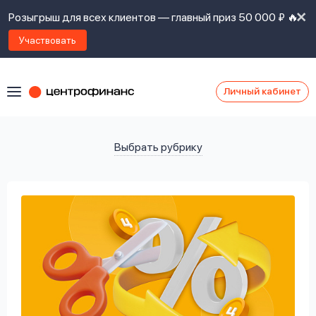
Розыгрыш для всех клиентов — главный приз 50 000 ₽ 🔥
Участвовать
Личный кабинет
Я
согласен(а)
на
Я
ознакомлен
Наши
с
контакты
правилами
предоставления
займов
,
политикой
Ок
Ок
сайта
,
даю
согласие
на
обработку
Задать
личных