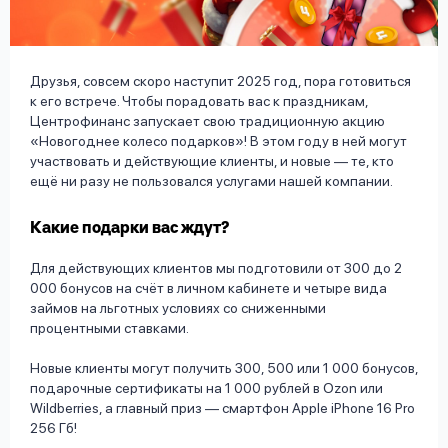
вопрос
данных
Друзья, совсем скоро наступит 2025 год, пора готовиться
к его встрече. Чтобы порадовать вас к праздникам,
Центрофинанс запускает свою традиционную акцию
«Новогоднее колесо подарков»! В этом году в ней могут
участвовать и действующие клиенты, и новые — те, кто
ещё ни разу не пользовался услугами нашей компании.
Ответы
Оформить заявку
на
Какие подарки вас ждут?
вопросы
Войти под другим номером
Для действующих клиентов мы подготовили от 300 до 2
000 бонусов на счёт в личном кабинете и четыре вида
займов на льготных условиях со сниженными
процентными ставками.
Новые клиенты могут получить 300, 500 или 1 000 бонусов,
подарочные сертификаты на 1 000 рублей в Ozon или
Wildberries, а главный приз — смартфон Apple iPhone 16 Pro
256 Гб!