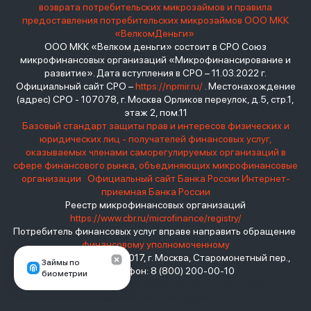
возврата потребительских микрозаймов и правила
предоставления потребительских микрозаймов ООО МКК
«ВелкомДеньги»
ООО МКК «Велком деньги» состоит в СРО Союз
микрофинансовых организаций «Микрофинансирование и
развитие». Дата вступления в СРО – 11.03.2022 г.
Официальный сайт СРО –
https://npmir.ru/
. Местонахождение
(адрес) СРО - 107078, г. Москва Орликов переулок, д.5, стр.1,
этаж 2, пом.11
Базовый стандарт защиты прав и интересов физических и
юридических лиц - получателей финансовых услуг,
оказываемых членами саморегулируемых организаций в
сфере финансового рынка, объединяющих микрофинансовые
организации
Официальный сайт Банка России
Интернет-
приемная Банка России
Реестр микрофинансовых организаций
https://www.cbr.ru/microfinance/registry/
Потребитель финансовых услуг вправе направить обращение
финансовому уполномоченному
Место нахождения: 119017, г. Москва, Старомонетный пер.,
Займы по
дом 3 Телефон: 8 (800) 200-00-10
биометрии
взять займ - <a href="https://viruchay.ru">выручай</a> -
маркетплейс финансов