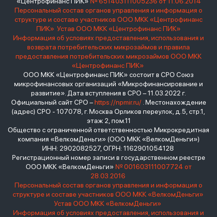
«Центрофинанс ПИК»
№ 651403111005236 от 11.06.2014
Персональный состав органов управления и информация о
структуре и составе участников ООО МКК «Центрофинанс
ПИК»
Устав ООО МКК «Центрофинанс ПИК»
Информация об условиях предоставления, использования и
возврата потребительских микрозаймов и правила
предоставления потребительских микрозаймов ООО МКК
«Центрофинанс ПИК»
ООО МКК «Центрофинанс ПИК» состоит в СРО Союз
микрофинансовых организаций «Микрофинансирование и
развитие». Дата вступления в СРО – 11.03.2022 г.
Официальный сайт СРО –
https://npmir.ru/
. Местонахождение
(адрес) СРО - 107078, г. Москва Орликов переулок, д.5, стр.1,
этаж 2, пом.11
Общество с ограниченной ответственностью Микрокредитная
компания «ВелкомДеньги» (ООО МКК «ВелкомДеньги»)
ИНН: 2902082527, ОГРН: 1162901054128
Регистрационный номер записи в государственном реестре
ООО МКК «ВелкомДеньги»
№ 001603111007724 от
28.03.2016
Персональный состав органов управления и информация о
структуре и составе участников ООО МКК «ВелкомДеньги»
Устав ООО МКК «ВелкомДеньги»
Информация об условиях предоставления, использования и