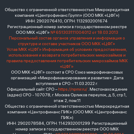
Общество с ограниченной ответственностью Микрокредитная
компания «Центрофинанс Групп» (ООО МКК «ЦФГ»)
ИНН: 2902076410, ОГРН: 1132932001674
Регистрационный номер записи в государственном реестре
ООО МКК «ЦФГ»
№ 651303111004012 от 18.03.2013
Персональный состав органов управления и информация о
структуре и составе участников ООО МКК «ЦФГ»
Устав МКК «ЦФГ»
Информация об условиях предоставления,
использования и возврата потребительских микрозаймов и
правила предоставления потребительских микрозаймов МКК
«ЦФГ»
ООО МКК «ЦФГ» состоит в СРО Союз микрофинансовых
организаций «Микрофинансирование и развитие». Дата
вступления в СРО – 11.03.2022 г.
Официальный сайт СРО –
https://npmir.ru/
. Местонахождение
(адрес) СРО - 107078, г. Москва Орликов переулок, д.5, стр.1,
этаж 2, пом.11
Общество с ограниченной ответственностью Микрокредитная
компания «Центрофинанс ПИК» (ООО МКК «Центрофинанс
ПИК»)
ИНН: 2902078584, ОГРН: 1142932001299 Регистрационный
номер записи в государственном реестре ООО МКК