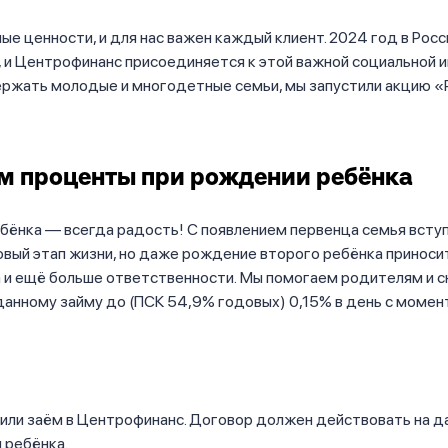
ые ценности, и для нас важен каждый клиент. 2024 год в Рос
 и Центрофинанс присоединяется к этой важной социальной и
ржать молодые и многодетные семьи, мы запустили акцию «
м
проценты при рождении ребёнка
ёнка — всегда радость! С появлением первенца семья вступ
вый этап жизни, но даже рождение второго ребёнка приноси
а и ещё больше ответственности. Мы помогаем родителям и 
данному займу до (ПСК 54,9% годовых) 0,15% в день с моме
или заём в Центрофинанс. Договор должен действовать на д
 ребёнка.