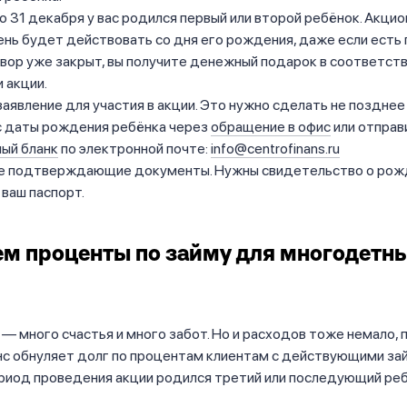
по 31 декабря у вас родился первый или второй ребёнок. Акцио
ень будет действовать со дня его рождения, даже если есть 
вор уже закрыт, вы получите денежный подарок в соответств
 акции.
аявление для участия в акции. Это нужно сделать не позднее
с даты рождения ребёнка через
обращение в офис
или отправ
ый бланк
по электронной почте:
info@centrofinans.ru
е подтверждающие документы. Нужны свидетельство о рож
 ваш паспорт.
ем
проценты по займу для многодетн
— много счастья и много забот. Но и расходов тоже немало,
с обнуляет долг по процентам клиентам с действующими зай
риод проведения акции родился третий или последующий реб