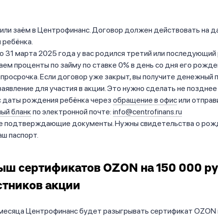
или заём в Центрофинанс. Договор должен действовать на д
 ребёнка.
по 31 марта 2025 года у вас родился третий или последующий
ем проценты по займу по ставке 0% в день со дня его рожде
 просрочка. Если договор уже закрыт, вы получите денежный 
аявление для участия в акции. Это нужно сделать не позднее
с даты рождения ребёнка через
обращение в офис
или отправ
ый бланк
по электронной почте:
info@centrofinans.ru
е подтверждающие документы. Нужны свидетельства о рож
аш паспорт.
рыш
сертификатов OZON на 150 000 р
стников акции
месяца Центрофинанс будет разыгрывать сертификат OZON 