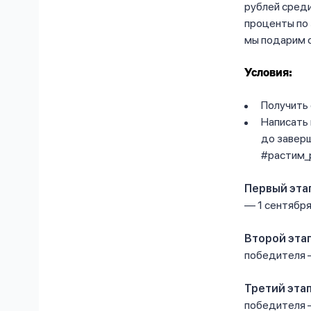
рублей среди
проценты по 
мы подарим с
Условия:
Получить 
Написать 
до заверш
#растим_р
Первый эта
— 1 сентября
Второй этап
победителя —
Третий эта
победителя —