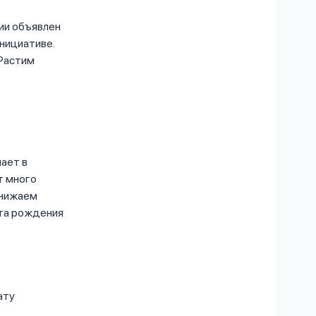
сии объявлен
нициативе.
Растим
ает в
т много
снижаем
нта рождения
ату