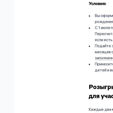
Условия:
Вы оформ
рождения
С 1 июля 
Пересчита
если есть
Подайте з
месяцев 
заполненн
Принесит
детей и в
Розыг
для
уча
Каждые два 