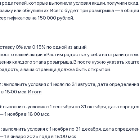
 родителей, которые выполнили условия акции, получили скид
займу или обнулили их. Всего будет три розыгрыша — в обще
ертификатов на 150 000 рублей.
ставку 0% или 0,15% по одной из акций.
пост о нашей акции «Растим радость» у себя на странице в л
ения каждого этапа розыгрыша. В посте нужно указать хешт
адость, а ваша страница должна быть открытой.
п:
выполнить условия с 1 июля по 31 августа, дата определени
 в 18:00 мск.
Итоги
:
выполнить условия с 1 сентября по 31 октября, дата опреде
 1 ноября в 18:00 мск.
п:
выполнить условия с 1 ноября по 31 декабря, дата определе
 13 января 2025 года в 18:00 мск.