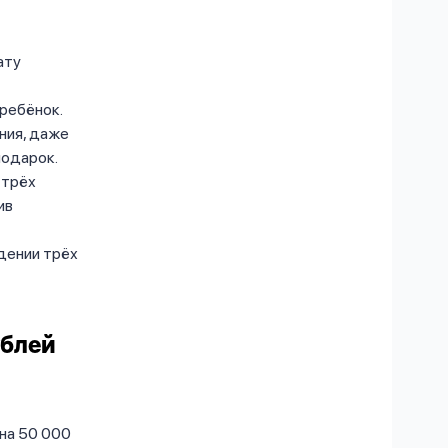
ату
 ребёнок.
ния, даже
подарок.
 трёх
ив
дении трёх
ублей
на 50 000