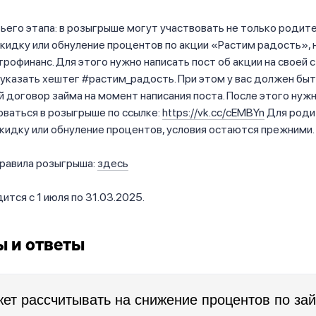
ьего этапа: в розыгрыше могут участвовать не только родите
кидку или обнуление процентов по акции «Растим радость», н
рофинанс. Для этого нужно написать пост об акции на своей 
указать хештег #растим_радость. При этом у вас должен бы
договор займа на момент написания поста. После этого нуж
ваться в розыгрыше по ссылке:
https://vk.cc/cEMBYn
Для роди
кидку или обнуление процентов, условия остаются прежними.
равила розыгрыша:
здесь
ится с 1 июля по 31.03.2025.
 и ответы
жет рассчитывать на снижение процентов по за