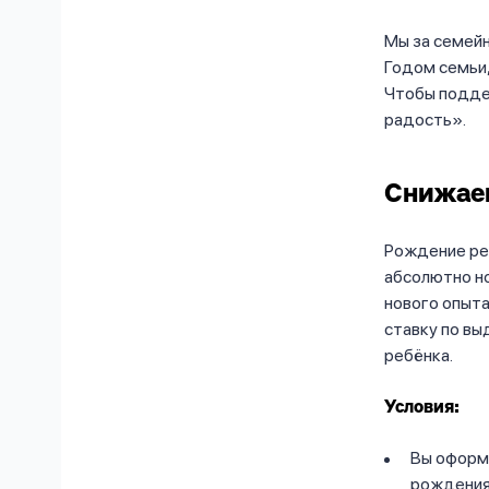
Мы за семейн
Годом семьи,
Чтобы подде
радость».
Снижае
Рождение реб
абсолютно но
нового опыт
ставку по вы
ребёнка.
Условия:
Вы оформ
рождения