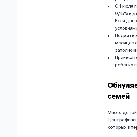
С 1 июля 
0,15% в д
Если дого
условиями
Подайте з
месяцев 
заполненн
Принесит
ребёнка и
Обнуля
семей
Много детей 
Центрофинан
которых в пе