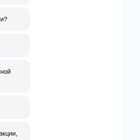
ора займа и
ии?
 дату его
 об участии
аты
с 1 июля по
тной
й бланк
по
 о
ссмотрения
ребуются
т выплачена
акции,
 договор