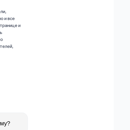
ли,
о и все
странице и
ть
но
телей,
йму?