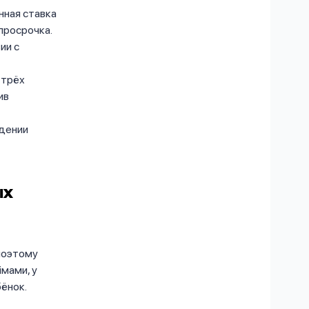
нная ставка
просрочка.
ии с
 трёх
ив
дении
ых
 поэтому
мами, у
ёнок.