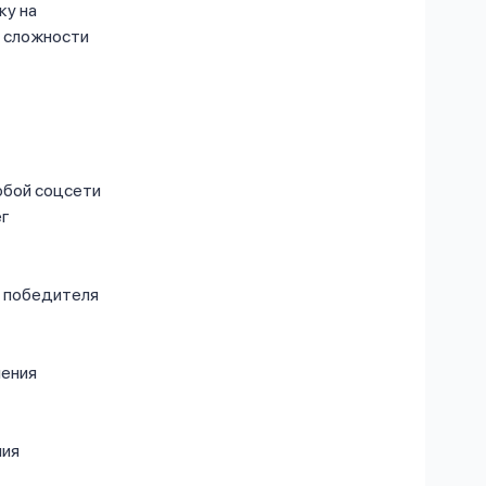
ку на
й сложности
юбой соцсети
ег
я победителя
ления
ния