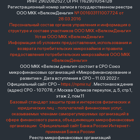
ИНН: 2902082527, ОГРН: 1162901054128
Регистрационный номер записи в государственном реестре
ООО МКК «ВелкомДеньги»
№ 001603111007724 от
28.03.2016
Персональный состав органов управления и информация о
структуре и составе участников ООО МКК «ВелкомДеньги»
Устав ООО МКК «ВелкомДеньги»
Информация об условиях предоставления, использования и
возврата потребительских микрозаймов и правила
предоставления потребительских микрозаймов ООО МКК
«ВелкомДеньги»
ООО МКК «Велком деньги» состоит в СРО Союз
микрофинансовых организаций «Микрофинансирование и
развитие». Дата вступления в СРО – 11.03.2022 г.
Официальный сайт СРО –
https://npmir.ru/
. Местонахождение
(адрес) СРО - 107078, г. Москва Орликов переулок, д.5, стр.1,
этаж 2, пом.11
Базовый стандарт защиты прав и интересов физических и
юридических лиц - получателей финансовых услуг,
оказываемых членами саморегулируемых организаций в
сфере финансового рынка, объединяющих микрофинансовые
организации
Официальный сайт Банка России
Интернет-
приемная Банка России
Реестр микрофинансовых организаций