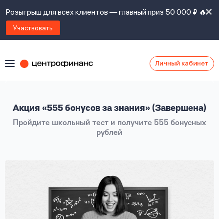
Розыгрыш для всех клиентов — главный приз 50 000 ₽ 🔥
Участвовать
Личный кабинет
Я
согласен(а)
на
Я
Акция «555 бонусов за знания» (Завершена)
ознакомлен
Наши
с
Пройдите школьный тест и получите 555 бонусных
контакты
правилами
рублей
предоставления
займов
,
политикой
Ок
Ок
сайта
,
даю
согласие
на
обработку
Задать
личных