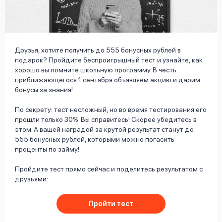
вопрос
данных
Друзья, хотите получить до 555 бонусных рублей в
подарок? Пройдите беспроигрышный тест и узнайте, как
хорошо вы помните школьную программу. В честь
приближающегося 1 сентября объявляем акцию и дарим
бонусы за знания!
Ответы
Оформить заявку
на
По секрету: тест несложный, но во время тестирования его
прошли только 30%. Вы справитесь! Скорее убедитесь в
вопросы
Войти под другим номером
этом. А вашей наградой за крутой результат станут до
555 бонусных рублей, которыми можно погасить
проценты по займу!
Пройдите тест прямо сейчас и поделитесь результатом с
друзьями:
Пройти тест