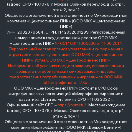
(адрес) СРО - 107078, г. Москва Орликов переулок, д.5, стр.1,
этаж 2, пом.11
Общество с ограниченной ответственностью Микрокредитная
компания «Центрофинанс ПИК» (ООО МКК «Центрофинанс
ПИК»)
ИНН: 2902078584, ОГРН: 1142932001299 Регистрационный
номер записи в государственном реестре ООО МКК
«Центрофинанс ПИК»
№ 651403111005236 от 11.06.2014
Персональный состав органов управления и информация о
структуре и составе участников ООО МКК «Центрофинанс
ПИК»
Устав ООО МКК «Центрофинанс ПИК»
Информация об условиях предоставления, использования и
возврата потребительских микрозаймов и правила
предоставления потребительских микрозаймов ООО МКК
«Центрофинанс ПИК»
ООО МКК «Центрофинанс ПИК» состоит в СРО Союз
микрофинансовых организаций «Микрофинансирование и
развитие». Дата вступления в СРО – 11.03.2022 г.
Официальный сайт СРО –
https://npmir.ru/
. Местонахождение
(адрес) СРО - 107078, г. Москва Орликов переулок, д.5, стр.1,
этаж 2, пом.11
Общество с ограниченной ответственностью Микрокредитная
компания «ВелкомДеньги» (ООО МКК «ВелкомДеньги»)