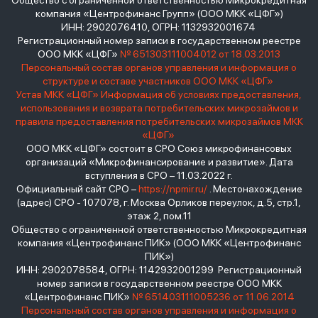
Общество с ограниченной ответственностью Микрокредитная
компания «Центрофинанс Групп» (ООО МКК «ЦФГ»)
ИНН: 2902076410, ОГРН: 1132932001674
Регистрационный номер записи в государственном реестре
ООО МКК «ЦФГ»
№ 651303111004012 от 18.03.2013
Персональный состав органов управления и информация о
структуре и составе участников ООО МКК «ЦФГ»
Устав МКК «ЦФГ»
Информация об условиях предоставления,
использования и возврата потребительских микрозаймов и
правила предоставления потребительских микрозаймов МКК
«ЦФГ»
ООО МКК «ЦФГ» состоит в СРО Союз микрофинансовых
организаций «Микрофинансирование и развитие». Дата
вступления в СРО – 11.03.2022 г.
Официальный сайт СРО –
https://npmir.ru/
. Местонахождение
(адрес) СРО - 107078, г. Москва Орликов переулок, д.5, стр.1,
этаж 2, пом.11
Общество с ограниченной ответственностью Микрокредитная
компания «Центрофинанс ПИК» (ООО МКК «Центрофинанс
ПИК»)
ИНН: 2902078584, ОГРН: 1142932001299 Регистрационный
номер записи в государственном реестре ООО МКК
«Центрофинанс ПИК»
№ 651403111005236 от 11.06.2014
Персональный состав органов управления и информация о