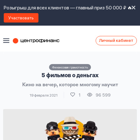
Розыгрыш для всех клиентов — главный приз 50 000 ₽ 🔥
Участвовать
Личный кабинет
Я
согласен(а)
на
Я
Финансовая грамотность
ознакомлен
Наши
5 фильмов о деньгах
с
контакты
правилами
Кино на вечер, которое многому научит
предоставления
займов
,
1
96 599
19 февраля 2021
политикой
Ок
Ок
сайта
,
даю
согласие
на
обработку
Задать
личных