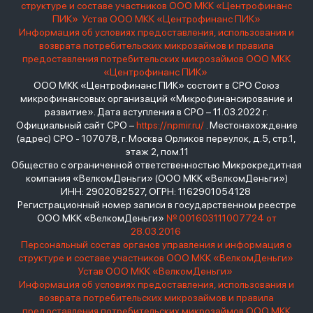
структуре и составе участников ООО МКК «Центрофинанс
ПИК»
Устав ООО МКК «Центрофинанс ПИК»
Информация об условиях предоставления, использования и
возврата потребительских микрозаймов и правила
предоставления потребительских микрозаймов ООО МКК
«Центрофинанс ПИК»
ООО МКК «Центрофинанс ПИК» состоит в СРО Союз
микрофинансовых организаций «Микрофинансирование и
развитие». Дата вступления в СРО – 11.03.2022 г.
Официальный сайт СРО –
https://npmir.ru/
. Местонахождение
(адрес) СРО - 107078, г. Москва Орликов переулок, д.5, стр.1,
этаж 2, пом.11
Общество с ограниченной ответственностью Микрокредитная
компания «ВелкомДеньги» (ООО МКК «ВелкомДеньги»)
ИНН: 2902082527, ОГРН: 1162901054128
Регистрационный номер записи в государственном реестре
ООО МКК «ВелкомДеньги»
№ 001603111007724 от
28.03.2016
Персональный состав органов управления и информация о
структуре и составе участников ООО МКК «ВелкомДеньги»
Устав ООО МКК «ВелкомДеньги»
Информация об условиях предоставления, использования и
возврата потребительских микрозаймов и правила
предоставления потребительских микрозаймов ООО МКК