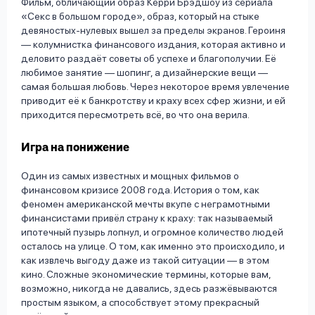
Фильм, обличающий образ Керри Брэдшоу из сериала
«Секс в большом городе», образ, который на стыке
девяностых-нулевых вышел за пределы экранов. Героиня
— колумнистка финансового издания, которая активно и
деловито раздаёт советы об успехе и благополучии. Её
любимое занятие — шопинг, а дизайнерские вещи —
самая большая любовь. Через некоторое время увлечение
приводит её к банкротству и краху всех сфер жизни, и ей
приходится пересмотреть всё, во что она верила.
Игра на понижение
Один из самых известных и мощных фильмов о
финансовом кризисе 2008 года. История о том, как
феномен американской мечты вкупе с неграмотными
финансистами привёл страну к краху: так называемый
ипотечный пузырь лопнул, и огромное количество людей
осталось на улице. О том, как именно это происходило, и
как извлечь выгоду даже из такой ситуации — в этом
кино. Сложные экономические термины, которые вам,
возможно, никогда не давались, здесь разжёвываются
простым языком, а способствует этому прекрасный