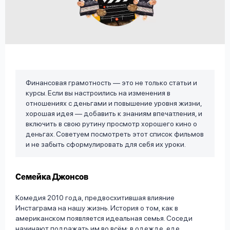
вопрос
данных
Финансовая грамотность — это не только статьи и
курсы. Если вы настроились на изменения в
Ответы
Оформить заявку
отношениях с деньгами и повышение уровня жизни,
на
хорошая идея — добавить к знаниям впечатления, и
вопросы
включить в свою рутину просмотр хорошего кино о
Войти под другим номером
деньгах. Советуем посмотреть этот список фильмов
и не забыть сформулировать для себя их уроки.
Семейка Джонсов
Комедия 2010 года, предвосхитившая влияние
Инстаграма на нашу жизнь. История о том, как в
американском появляется идеальная семья. Соседи
начинают подражать им во всём: в одежде, еде,