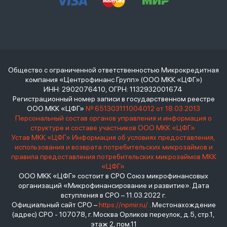
Общество с ограниченной ответственностью Микрокредитная
компания «Центрофинанс Групп» (ООО МКК «ЦФГ»)
ИНН: 2902076410, ОГРН: 1132932001674
Регистрационный номер записи в государственном реестре
ООО МКК «ЦФГ»
№ 651303111004012 от 18.03.2013
Персональный состав органов управления и информация о
структуре и составе участников ООО МКК «ЦФГ»
Устав МКК «ЦФГ»
Информация об условиях предоставления,
использования и возврата потребительских микрозаймов и
правила предоставления потребительских микрозаймов МКК
«ЦФГ»
ООО МКК «ЦФГ» состоит в СРО Союз микрофинансовых
организаций «Микрофинансирование и развитие». Дата
вступления в СРО – 11.03.2022 г.
Официальный сайт СРО –
https://npmir.ru/
. Местонахождение
(адрес) СРО - 107078, г. Москва Орликов переулок, д.5, стр.1,
этаж 2, пом.11