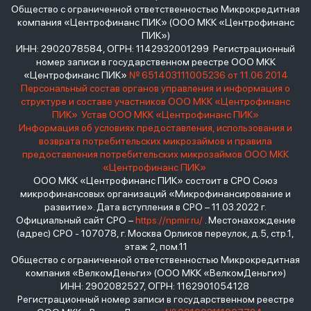
Общество с ограниченной ответственностью Микрокредитная
компания «Центрофинанс ПИК» (ООО МКК «Центрофинанс
ПИК»)
ИНН: 2902078584, ОГРН: 1142932001299 Регистрационный
номер записи в государственном реестре ООО МКК
«Центрофинанс ПИК»
№ 651403111005236 от 11.06.2014
Персональный состав органов управления и информация о
структуре и составе участников ООО МКК «Центрофинанс
ПИК»
Устав ООО МКК «Центрофинанс ПИК»
Информация об условиях предоставления, использования и
возврата потребительских микрозаймов и правила
предоставления потребительских микрозаймов ООО МКК
«Центрофинанс ПИК»
ООО МКК «Центрофинанс ПИК» состоит в СРО Союз
микрофинансовых организаций «Микрофинансирование и
развитие». Дата вступления в СРО – 11.03.2022 г.
Официальный сайт СРО –
https://npmir.ru/
. Местонахождение
(адрес) СРО - 107078, г. Москва Орликов переулок, д.5, стр.1,
этаж 2, пом.11
Общество с ограниченной ответственностью Микрокредитная
компания «ВелкомДеньги» (ООО МКК «ВелкомДеньги»)
ИНН: 2902082527, ОГРН: 1162901054128
Регистрационный номер записи в государственном реестре