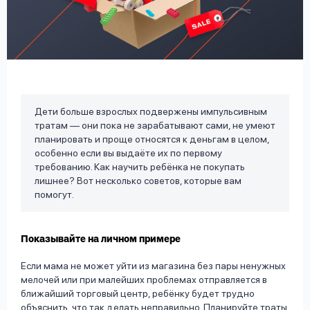
вопрос
данных
Дети больше взрослых подвержены импульсивным
тратам — они пока не зарабатывают сами, не умеют
Ответы
Оформить заявку
планировать и проще относятся к деньгам в целом,
на
особенно если вы выдаёте их по первому
вопросы
требованию. Как научить ребёнка не покупать
Войти под другим номером
лишнее? Вот несколько советов, которые вам
помогут.
Показывайте на личном примере
Если мама не может уйти из магазина без пары ненужных
мелочей или при малейших проблемах отправляется в
ближайший торговый центр, ребёнку будет трудно
объяснить, что так делать неправильно. Планируйте траты