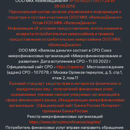
ООО МКК «ВелкомДеньги»
№ 001603111007724 от
28.03.2016
Персональный состав органов управления и информация о
структуре и составе участников ООО МКК «ВелкомДеньги»
Устав ООО МКК «ВелкомДеньги»
Информация об условиях предоставления, использования и
возврата потребительских микрозаймов и правила
предоставления потребительских микрозаймов ООО МКК
«ВелкомДеньги»
ООО МКК «Велком деньги» состоит в СРО Союз
микрофинансовых организаций «Микрофинансирование и
развитие». Дата вступления в СРО – 11.03.2022 г.
Официальный сайт СРО –
https://npmir.ru/
. Местонахождение
(адрес) СРО - 107078, г. Москва Орликов переулок, д.5, стр.1,
этаж 2, пом.11
Базовый стандарт защиты прав и интересов физических и
юридических лиц - получателей финансовых услуг,
оказываемых членами саморегулируемых организаций в
сфере финансового рынка, объединяющих микрофинансовые
организации
Официальный сайт Банка России
Интернет-
приемная Банка России
Реестр микрофинансовых организаций
https://www.cbr.ru/microfinance/registry/
Потребитель финансовых услуг вправе направить обращение