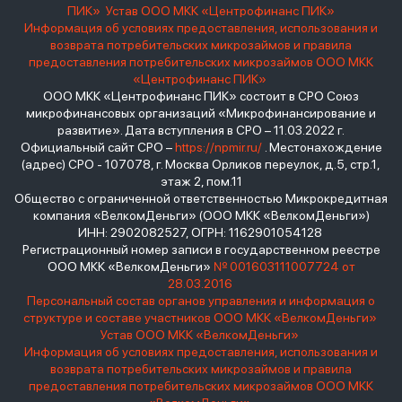
ПИК»
Устав ООО МКК «Центрофинанс ПИК»
Информация об условиях предоставления, использования и
возврата потребительских микрозаймов и правила
предоставления потребительских микрозаймов ООО МКК
«Центрофинанс ПИК»
ООО МКК «Центрофинанс ПИК» состоит в СРО Союз
микрофинансовых организаций «Микрофинансирование и
развитие». Дата вступления в СРО – 11.03.2022 г.
Официальный сайт СРО –
https://npmir.ru/
. Местонахождение
(адрес) СРО - 107078, г. Москва Орликов переулок, д.5, стр.1,
этаж 2, пом.11
Общество с ограниченной ответственностью Микрокредитная
компания «ВелкомДеньги» (ООО МКК «ВелкомДеньги»)
ИНН: 2902082527, ОГРН: 1162901054128
Регистрационный номер записи в государственном реестре
ООО МКК «ВелкомДеньги»
№ 001603111007724 от
28.03.2016
Персональный состав органов управления и информация о
структуре и составе участников ООО МКК «ВелкомДеньги»
Устав ООО МКК «ВелкомДеньги»
Информация об условиях предоставления, использования и
возврата потребительских микрозаймов и правила
предоставления потребительских микрозаймов ООО МКК