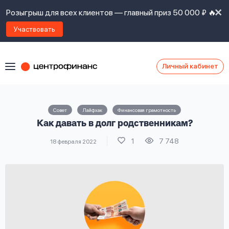
Розыгрыш для всех клиентов — главный приз 50 000 ₽ 🔥
Участвовать
Личный кабинет
Я
согласен(а)
на
Я
Совет
Лайфхак
Финансовая грамотность
ознакомлен
Наши
Как давать в долг родственникам?
с
контакты
правилами
1
7 748
18 февраля 2022
предоставления
займов
,
политикой
Ок
Ок
сайта
,
даю
согласие
на
обработку
Задать
личных