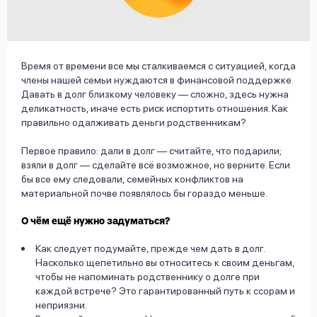
вопрос
данных
Время от времени все мы сталкиваемся с ситуацией, когда
члены нашей семьи нуждаются в финансовой поддержке.
Давать в долг близкому человеку — сложно, здесь нужна
деликатность, иначе есть риск испортить отношения. Как
правильно одалживать деньги родственникам?
Ответы
Оформить заявку
Первое правило: дали в долг — считайте, что подарили;
на
взяли в долг — сделайте всё возможное, но верните. Если
вопросы
бы все ему следовали, семейных конфликтов на
Войти под другим номером
материальной почве появлялось бы гораздо меньше.
О чём ещё нужно задуматься?
Как следует подумайте, прежде чем дать в долг.
Насколько щепетильно вы относитесь к своим деньгам,
чтобы не напоминать родственнику о долге при
каждой встрече? Это гарантированный путь к ссорам и
неприязни.