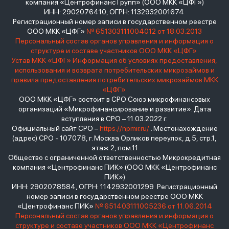
компания «Центрофинанс Групп» (ООО МКК «ЦФГ»)
ИНН: 2902076410, ОГРН: 1132932001674
Регистрационный номер записи в государственном реестре
ООО МКК «ЦФГ»
№ 651303111004012 от 18.03.2013
Персональный состав органов управления и информация о
структуре и составе участников ООО МКК «ЦФГ»
Устав МКК «ЦФГ»
Информация об условиях предоставления,
использования и возврата потребительских микрозаймов и
правила предоставления потребительских микрозаймов МКК
«ЦФГ»
ООО МКК «ЦФГ» состоит в СРО Союз микрофинансовых
организаций «Микрофинансирование и развитие». Дата
вступления в СРО – 11.03.2022 г.
Официальный сайт СРО –
https://npmir.ru/
. Местонахождение
(адрес) СРО - 107078, г. Москва Орликов переулок, д.5, стр.1,
этаж 2, пом.11
Общество с ограниченной ответственностью Микрокредитная
компания «Центрофинанс ПИК» (ООО МКК «Центрофинанс
ПИК»)
ИНН: 2902078584, ОГРН: 1142932001299 Регистрационный
номер записи в государственном реестре ООО МКК
«Центрофинанс ПИК»
№ 651403111005236 от 11.06.2014
Персональный состав органов управления и информация о
структуре и составе участников ООО МКК «Центрофинанс