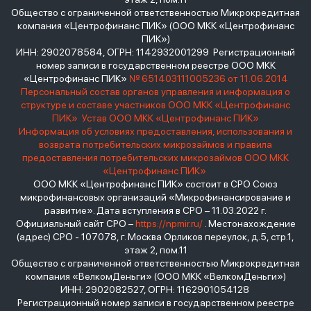
Общество с ограниченной ответственностью Микрокредитная
компания «Центрофинанс ПИК» (ООО МКК «Центрофинанс
ПИК»)
ИНН: 2902078584, ОГРН: 1142932001299 Регистрационный
номер записи в государственном реестре ООО МКК
«Центрофинанс ПИК»
№ 651403111005236 от 11.06.2014
Персональный состав органов управления и информация о
структуре и составе участников ООО МКК «Центрофинанс
ПИК»
Устав ООО МКК «Центрофинанс ПИК»
Информация об условиях предоставления, использования и
возврата потребительских микрозаймов и правила
предоставления потребительских микрозаймов ООО МКК
«Центрофинанс ПИК»
ООО МКК «Центрофинанс ПИК» состоит в СРО Союз
микрофинансовых организаций «Микрофинансирование и
развитие». Дата вступления в СРО – 11.03.2022 г.
Официальный сайт СРО –
https://npmir.ru/
. Местонахождение
(адрес) СРО - 107078, г. Москва Орликов переулок, д.5, стр.1,
этаж 2, пом.11
Общество с ограниченной ответственностью Микрокредитная
компания «ВелкомДеньги» (ООО МКК «ВелкомДеньги»)
ИНН: 2902082527, ОГРН: 1162901054128
Регистрационный номер записи в государственном реестре