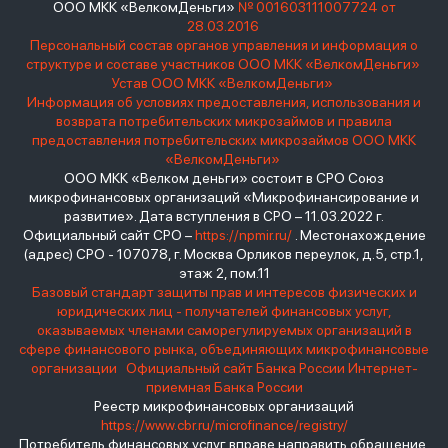
ООО МКК «ВелкомДеньги»
№ 001603111007724 от
28.03.2016
Персональный состав органов управления и информация о
структуре и составе участников ООО МКК «ВелкомДеньги»
Устав ООО МКК «ВелкомДеньги»
Информация об условиях предоставления, использования и
возврата потребительских микрозаймов и правила
предоставления потребительских микрозаймов ООО МКК
«ВелкомДеньги»
ООО МКК «Велком деньги» состоит в СРО Союз
микрофинансовых организаций «Микрофинансирование и
развитие». Дата вступления в СРО – 11.03.2022 г.
Официальный сайт СРО –
https://npmir.ru/
. Местонахождение
(адрес) СРО - 107078, г. Москва Орликов переулок, д.5, стр.1,
этаж 2, пом.11
Базовый стандарт защиты прав и интересов физических и
юридических лиц - получателей финансовых услуг,
оказываемых членами саморегулируемых организаций в
сфере финансового рынка, объединяющих микрофинансовые
организации
Официальный сайт Банка России
Интернет-
приемная Банка России
Реестр микрофинансовых организаций
https://www.cbr.ru/microfinance/registry/
Потребитель финансовых услуг вправе направить обращение