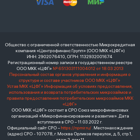
Общество с ограниченной ответственностью Микрокредитная
компания «Центрофинанс Групп» (ООО МКК «ЦФГ»)
ИНН: 2902076410, ОГРН: 1132932001674
Регистрационный номер записи в государственном реестре
ООО МКК «ЦФГ»
№ 651303111004012 от 18.03.2013
Персональный состав органов управления и информация о
структуре и составе участников ООО МКК «ЦФГ»
Устав МКК «ЦФГ»
Информация об условиях предоставления,
использования и возврата потребительских микрозаймов и
правила предоставления потребительских микрозаймов МКК
«ЦФГ»
ООО МКК «ЦФГ» состоит в СРО Союз микрофинансовых
организаций «Микрофинансирование и развитие». Дата
вступления в СРО – 11.03.2022 г.
Официальный сайт СРО –
https://npmir.ru/
. Местонахождение
(адрес) СРО - 107078, г. Москва Орликов переулок, д.5, стр.1,
этаж 2, пом.11