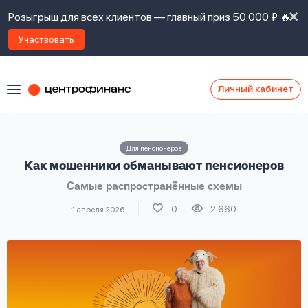
Розыгрыш для всех клиентов — главный приз 50 000 ₽ 🔥
Участвовать
Личный кабинет
Я
согласен(а)
на
Я
Для пенсионеров
ознакомлен
Наши
Как мошенники обманывают пенсионеров
с
контакты
правилами
Самые распространённые схемы
предоставления
займов
,
0
2 660
1 апреля 2026
политикой
Ок
Ок
сайта
,
даю
согласие
на
обработку
Задать
личных