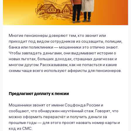
вопрос
данных
Многие пенсионеры доверяют тем, кто звонит или
приходит под видом сотрудников из соцзащиты, полиции,
банка или поликлиники — мошенники это отлично знают.
Чтобы завладеть деньгами, они выдумывают истории о
Ответы
Оформить заявку
новых льготах, больших доходах, страшных диагнозах и
на
многом другом. Рассказываем, как не попасться и какие
вопросы
схемы чаще всего используют аферисты для пенсионеров.
Войти под другим номером
Предлагают доплату к пенсии
Мошенники звонят от имени Соцфонда России и
сообщают, что обнаружен неучтённый стаж. Говорят, что
можно оформить перерасчёт и получить деньги за
прошлые годы — для этого просят назвать номер карты и
код из СМС.