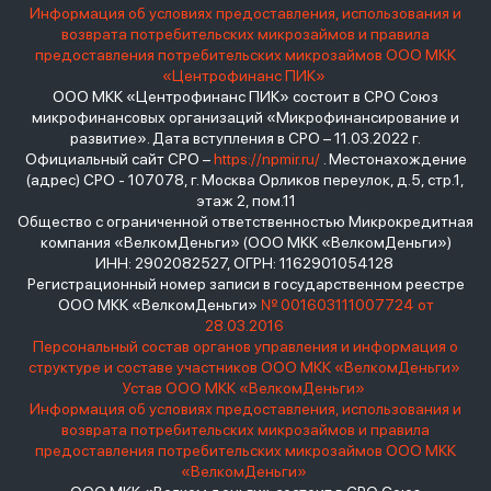
Информация об условиях предоставления, использования и
возврата потребительских микрозаймов и правила
предоставления потребительских микрозаймов ООО МКК
«Центрофинанс ПИК»
ООО МКК «Центрофинанс ПИК» состоит в СРО Союз
микрофинансовых организаций «Микрофинансирование и
развитие». Дата вступления в СРО – 11.03.2022 г.
Официальный сайт СРО –
https://npmir.ru/
. Местонахождение
(адрес) СРО - 107078, г. Москва Орликов переулок, д.5, стр.1,
этаж 2, пом.11
Общество с ограниченной ответственностью Микрокредитная
компания «ВелкомДеньги» (ООО МКК «ВелкомДеньги»)
ИНН: 2902082527, ОГРН: 1162901054128
Регистрационный номер записи в государственном реестре
ООО МКК «ВелкомДеньги»
№ 001603111007724 от
28.03.2016
Персональный состав органов управления и информация о
структуре и составе участников ООО МКК «ВелкомДеньги»
Устав ООО МКК «ВелкомДеньги»
Информация об условиях предоставления, использования и
возврата потребительских микрозаймов и правила
предоставления потребительских микрозаймов ООО МКК
«ВелкомДеньги»