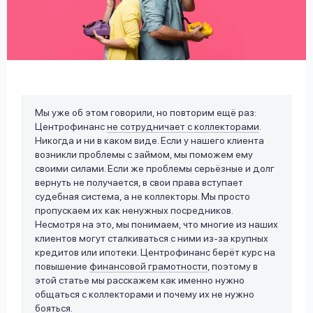
вопрос
данных
Мы уже об этом говорили, но повторим ещё раз:
Центрофинанс
не сотрудничает с коллекторами
.
Ответы
Оформить заявку
Никогда и ни в каком виде. Если у нашего клиента
на
возникли проблемы с займом, мы поможем ему
вопросы
своими силами. Если же проблемы серьёзные и долг
Войти под другим номером
вернуть не получается, в свои права вступает
судебная система, а не коллекторы. Мы просто
пропускаем их как ненужных посредников.
Несмотря на это, мы понимаем, что многие из наших
клиентов могут сталкиваться с ними из-за крупных
кредитов или ипотеки. Центрофинанс берёт курс на
повышение
финансовой грамотности
, поэтому в
этой статье мы расскажем как именно нужно
общаться с коллекторами и почему их не нужно
бояться.