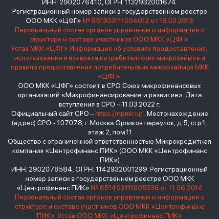
ИНН: 2902076410, ОГРН: 1132932001674
Регистрационный номер записи в государственном реестре
ООО МКК «ЦФГ»
№ 651303111004012 от 18.03.2013
Персональный состав органов управления и информация о
структуре и составе участников ООО МКК «ЦФГ»
Устав МКК «ЦФГ»
Информация об условиях предоставления,
использования и возврата потребительских микрозаймов и
правила предоставления потребительских микрозаймов МКК
«ЦФГ»
ООО МКК «ЦФГ» состоит в СРО Союз микрофинансовых
организаций «Микрофинансирование и развитие». Дата
вступления в СРО – 11.03.2022 г.
Официальный сайт СРО –
https://npmir.ru/
. Местонахождение
(адрес) СРО - 107078, г. Москва Орликов переулок, д.5, стр.1,
этаж 2, пом.11
Общество с ограниченной ответственностью Микрокредитная
компания «Центрофинанс ПИК» (ООО МКК «Центрофинанс
ПИК»)
ИНН: 2902078584, ОГРН: 1142932001299 Регистрационный
номер записи в государственном реестре ООО МКК
«Центрофинанс ПИК»
№ 651403111005236 от 11.06.2014
Персональный состав органов управления и информация о
структуре и составе участников ООО МКК «Центрофинанс
ПИК»
Устав ООО МКК «Центрофинанс ПИК»