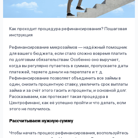
вопрос
данных
Как проходит процедура рефинансирования? Пошаговая
инструкция
Рефинансирование микрозаймов — надёжный помощник
для вашего бюджета, если стало сложно вовремя платить
Ответы
Оформить заявку
по долговым обязательствам. Особенно оно выручает,
когда вы регулярно путаетесь в суммах, пропускаете даты
на
платежей, теряете деньги на переплате и т. д.
вопросы
Рефинансирование позволяет объединить все займы в
Войти под другим номером
один, снизить процентную ставку, увеличить срок выплаты
займа и за счёт этого гасить и проценты, и основной долг.
Рассказываем, как протекает такая процедура в
Центрофинанс, как её успешно пройти и что делать, если
этого не получилось.
Рассчитываем нужную сумму
Чтобы начать процесс рефинансирования, воспользуйтесь