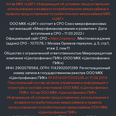
Устав МКК «ЦФГ»
Информация об условиях предоставления,
использования и возврата потребительских микрозаймов и
правила предоставления потребительских микрозаймов МКК
«ЦФГ»
ООО МКК «ЦФГ» состоит в СРО Союз микрофинансовых
организаций «Микрофинансирование и развитие». Дата
вступления в СРО – 11.03.2022 г.
Официальный сайт СРО –
https://npmir.ru/
. Местонахождение
(адрес) СРО - 107078, г. Москва Орликов переулок, д.5, стр.1,
этаж 2, пом.11
Общество с ограниченной ответственностью Микрокредитная
компания «Центрофинанс ПИК» (ООО МКК «Центрофинанс
ПИК»)
ИНН: 2902078584, ОГРН: 1142932001299 Регистрационный
номер записи в государственном реестре ООО МКК
«Центрофинанс ПИК»
№ 651403111005236 от 11.06.2014
Персональный состав органов управления и информация о
структуре и составе участников ООО МКК «Центрофинанс
ПИК»
Устав ООО МКК «Центрофинанс ПИК»
Информация об условиях предоставления, использования и
возврата потребительских микрозаймов и правила
предоставления потребительских микрозаймов ООО МКК
«Центрофинанс ПИК»