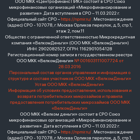
ООО МКК «Центрофинанс ПИК» состоит в СРО Союз
микрофинансовых организаций «Микрофинансирование и
развитие». Дата вступления в СРО – 11.03.2022 г.
Официальный сайт СРО –
https://npmir.ru/
. Местонахождение
(адрес) СРО - 107078, г. Москва Орликов переулок, д.5, стр.1,
этаж 2, пом.11
Общество с ограниченной ответственностью Микрокредитная
компания «ВелкомДеньги» (ООО МКК «ВелкомДеньги»)
ИНН: 2902082527, ОГРН: 1162901054128
Регистрационный номер записи в государственном реестре
ООО МКК «ВелкомДеньги»
№ 001603111007724 от
28.03.2016
Персональный состав органов управления и информация о
структуре и составе участников ООО МКК «ВелкомДеньги»
Устав ООО МКК «ВелкомДеньги»
Информация об условиях предоставления, использования и
возврата потребительских микрозаймов и правила
предоставления потребительских микрозаймов ООО МКК
«ВелкомДеньги»
ООО МКК «Велком деньги» состоит в СРО Союз
микрофинансовых организаций «Микрофинансирование и
развитие». Дата вступления в СРО – 11.03.2022 г.
Официальный сайт СРО –
https://npmir.ru/
. Местонахождение
(адрес) СРО - 107078, г. Москва Орликов переулок, д.5, стр.1,