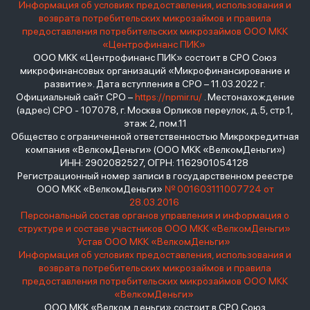
Информация об условиях предоставления, использования и
возврата потребительских микрозаймов и правила
предоставления потребительских микрозаймов ООО МКК
«Центрофинанс ПИК»
ООО МКК «Центрофинанс ПИК» состоит в СРО Союз
микрофинансовых организаций «Микрофинансирование и
развитие». Дата вступления в СРО – 11.03.2022 г.
Официальный сайт СРО –
https://npmir.ru/
. Местонахождение
(адрес) СРО - 107078, г. Москва Орликов переулок, д.5, стр.1,
этаж 2, пом.11
Общество с ограниченной ответственностью Микрокредитная
компания «ВелкомДеньги» (ООО МКК «ВелкомДеньги»)
ИНН: 2902082527, ОГРН: 1162901054128
Регистрационный номер записи в государственном реестре
ООО МКК «ВелкомДеньги»
№ 001603111007724 от
28.03.2016
Персональный состав органов управления и информация о
структуре и составе участников ООО МКК «ВелкомДеньги»
Устав ООО МКК «ВелкомДеньги»
Информация об условиях предоставления, использования и
возврата потребительских микрозаймов и правила
предоставления потребительских микрозаймов ООО МКК
«ВелкомДеньги»
ООО МКК «Велком деньги» состоит в СРО Союз