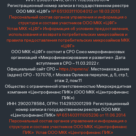
Регистрационный номер записи в государственном реестре
ООО МКК «ЦФГ»
№ 651303111004012 от 18.03.2013
Персональный состав органов управления и информация о
структуре и составе участников ООО МКК «ЦФГ»
Устав МКК «ЦФГ»
Информация об условиях предоставления,
использования и возврата потребительских микрозаймов и
правила предоставления потребительских микрозаймов МКК
«ЦФГ»
ООО МКК «ЦФГ» состоит в СРО Союз микрофинансовых
организаций «Микрофинансирование и развитие». Дата
вступления в СРО – 11.03.2022 г.
Официальный сайт СРО –
https://npmir.ru/
. Местонахождение
(адрес) СРО - 107078, г. Москва Орликов переулок, д.5, стр.1,
этаж 2, пом.11
Общество с ограниченной ответственностью Микрокредитная
компания «Центрофинанс ПИК» (ООО МКК «Центрофинанс
ПИК»)
ИНН: 2902078584, ОГРН: 1142932001299 Регистрационный
номер записи в государственном реестре ООО МКК
«Центрофинанс ПИК»
№ 651403111005236 от 11.06.2014
Персональный состав органов управления и информация о
структуре и составе участников ООО МКК «Центрофинанс
ПИК»
Устав ООО МКК «Центрофинанс ПИК»