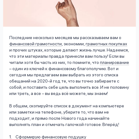
вопрос
данных
Последние несколько месяцев мы рассказываем вам о
финансовой грамотности
, экономии,
грамотных покупках
и прочих штуках, которые делают жизнь лучше. Надеемся,
что эти материалы правда принесли вам пользу! Если вы
Ответы
Оформить заявку
читали хотя бы часть из них, то помните, что
планирование
на
– один из ключей к финансовому благополучию. Вот и
вопросы
сегодня мы предлагаем вам выбрать из этого списка
Войти под другим номером
обещаний на 2020-й год те, что вы точно забираете с
собой, и поставить себе цель выполнить все. И не половину
или треть, а все – вы ведь всё можете, мы знаем!
В общем, скопируйте список в документ на компьютере
или заметки на телефоне, уберите то, что вам не
подходит, и прямо после Нового года начинайте
выполнять план и отмечать галочкой готовое. Вперёд!
Сформирую финансовую подушку