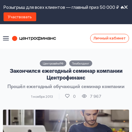
Розыгрыш для всех клиентов — главный приз 50 000 ₽ 🔥
Участвовать
Личный кабинет
Я
согласен(а)
на
Я
ЦентрозаймРФ
Тимбилдинг
ознакомлен
Наши
Закончился ежегодный семинар компании
с
контакты
правилами
Центрофинанс
предоставления
Прошёл ежегодный обучающий семинар компании
займов
,
политикой
0
7 967
1 ноября 2013
Ок
Ок
сайта
,
даю
согласие
на
обработку
Задать
личных