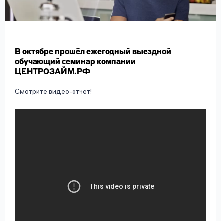
вопрос
данных
В октябре прошёл ежегодный выездной
обучающий семинар компании
ЦЕНТРОЗАЙМ.РФ
Смотрите видео-отчёт!
Ответы
Оформить заявку
на
вопросы
Войти под другим номером