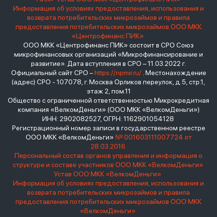
Информация об условиях предоставления, использования и
возврата потребительских микрозаймов и правила
предоставления потребительских микрозаймов ООО МКК
«Центрофинанс ПИК»
ООО МКК «Центрофинанс ПИК» состоит в СРО Союз
микрофинансовых организаций «Микрофинансирование и
развитие». Дата вступления в СРО – 11.03.2022 г.
Официальный сайт СРО –
https://npmir.ru/
. Местонахождение
(адрес) СРО - 107078, г. Москва Орликов переулок, д.5, стр.1,
этаж 2, пом.11
Общество с ограниченной ответственностью Микрокредитная
компания «ВелкомДеньги» (ООО МКК «ВелкомДеньги»)
ИНН: 2902082527, ОГРН: 1162901054128
Регистрационный номер записи в государственном реестре
ООО МКК «ВелкомДеньги»
№ 001603111007724 от
28.03.2016
Персональный состав органов управления и информация о
структуре и составе участников ООО МКК «ВелкомДеньги»
Устав ООО МКК «ВелкомДеньги»
Информация об условиях предоставления, использования и
возврата потребительских микрозаймов и правила
предоставления потребительских микрозаймов ООО МКК
«ВелкомДеньги»