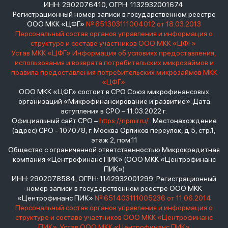
ИНН: 2902076410, ОГРН: 1132932001674
Регистрационный номер записи в государственном реестре
ООО МКК «ЦФГ»
№ 651303111004012 от 18.03.2013
Персональный состав органов управления и информация о
структуре и составе участников ООО МКК «ЦФГ»
Устав МКК «ЦФГ»
Информация об условиях предоставления,
использования и возврата потребительских микрозаймов и
правила предоставления потребительских микрозаймов МКК
«ЦФГ»
ООО МКК «ЦФГ» состоит в СРО Союз микрофинансовых
организаций «Микрофинансирование и развитие». Дата
вступления в СРО – 11.03.2022 г.
Официальный сайт СРО –
https://npmir.ru/
. Местонахождение
(адрес) СРО - 107078, г. Москва Орликов переулок, д.5, стр.1,
этаж 2, пом.11
Общество с ограниченной ответственностью Микрокредитная
компания «Центрофинанс ПИК» (ООО МКК «Центрофинанс
ПИК»)
ИНН: 2902078584, ОГРН: 1142932001299 Регистрационный
номер записи в государственном реестре ООО МКК
«Центрофинанс ПИК»
№ 651403111005236 от 11.06.2014
Персональный состав органов управления и информация о
структуре и составе участников ООО МКК «Центрофинанс
ПИК»
Устав ООО МКК «Центрофинанс ПИК»