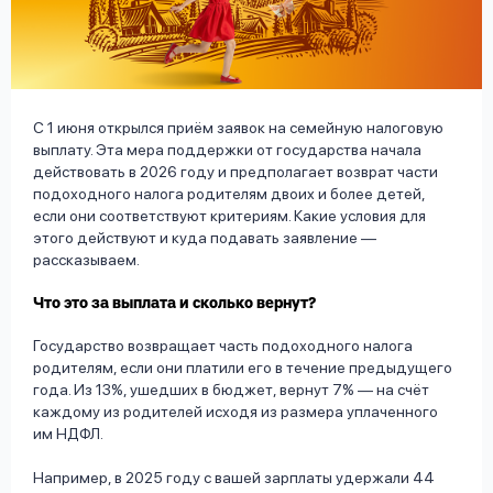
вопрос
данных
С 1 июня открылся приём заявок на семейную налоговую
выплату. Эта мера поддержки от государства начала
действовать в 2026 году и предполагает возврат части
подоходного налога родителям двоих и более детей,
Ответы
Оформить заявку
если они соответствуют критериям. Какие условия для
на
этого действуют и куда подавать заявление —
рассказываем.
вопросы
Войти под другим номером
Что это за выплата и сколько вернут?
Государство возвращает часть подоходного налога
родителям, если они платили его в течение предыдущего
года. Из 13%, ушедших в бюджет, вернут 7% — на счёт
каждому из родителей исходя из размера уплаченного
им НДФЛ.
Например, в 2025 году с вашей зарплаты удержали 44