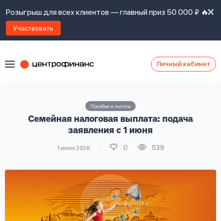
Розыгрыш для всех клиентов — главный приз 50 000 ₽ 🔥
Участвовать
Личный кабинет
Я
согласен(а)
на
Я
Пособия и льготы
ознакомлен
Наши
Семейная налоговая выплата: подача
с
контакты
правилами
заявления с 1 июня
предоставления
0
539
1 июня 2026
займов
,
политикой
Ок
Ок
сайта
,
даю
согласие
на
обработку
Задать
личных