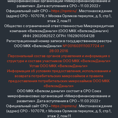
микрофинансовых организаций «Микрофинансирование и
развитие». Дата вступления в СРО – 11.03.2022 г.
Официальный сайт СРО –
https://npmir.ru/
. Местонахождение
(адрес) СРО - 107078, г. Москва Орликов переулок, д.5, стр.1,
этаж 2, пом.11
Общество с ограниченной ответственностью Микрокредитная
компания «ВелкомДеньги» (ООО МКК «ВелкомДеньги»)
ИНН: 2902082527, ОГРН: 1162901054128
Регистрационный номер записи в государственном реестре
ООО МКК «ВелкомДеньги»
№ 001603111007724 от
28.03.2016
Персональный состав органов управления и информация о
структуре и составе участников ООО МКК «ВелкомДеньги»
Устав ООО МКК «ВелкомДеньги»
Информация об условиях предоставления, использования и
возврата потребительских микрозаймов и правила
предоставления потребительских микрозаймов ООО МКК
«ВелкомДеньги»
ООО МКК «Велком деньги» состоит в СРО Союз
микрофинансовых организаций «Микрофинансирование и
развитие». Дата вступления в СРО – 11.03.2022 г.
Официальный сайт СРО –
https://npmir.ru/
. Местонахождение
(адрес) СРО - 107078, г. Москва Орликов переулок, д.5, стр.1,
этаж 2, пом.11