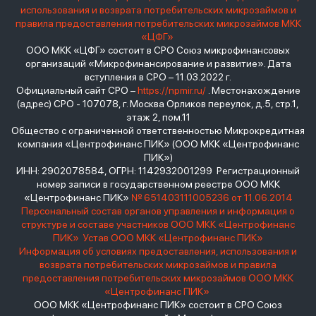
использования и возврата потребительских микрозаймов и
правила предоставления потребительских микрозаймов МКК
«ЦФГ»
ООО МКК «ЦФГ» состоит в СРО Союз микрофинансовых
организаций «Микрофинансирование и развитие». Дата
вступления в СРО – 11.03.2022 г.
Официальный сайт СРО –
https://npmir.ru/
. Местонахождение
(адрес) СРО - 107078, г. Москва Орликов переулок, д.5, стр.1,
этаж 2, пом.11
Общество с ограниченной ответственностью Микрокредитная
компания «Центрофинанс ПИК» (ООО МКК «Центрофинанс
ПИК»)
ИНН: 2902078584, ОГРН: 1142932001299 Регистрационный
номер записи в государственном реестре ООО МКК
«Центрофинанс ПИК»
№ 651403111005236 от 11.06.2014
Персональный состав органов управления и информация о
структуре и составе участников ООО МКК «Центрофинанс
ПИК»
Устав ООО МКК «Центрофинанс ПИК»
Информация об условиях предоставления, использования и
возврата потребительских микрозаймов и правила
предоставления потребительских микрозаймов ООО МКК
«Центрофинанс ПИК»
ООО МКК «Центрофинанс ПИК» состоит в СРО Союз