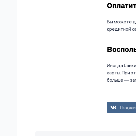
Оплати
Вы можете до
кредитной ка
Восполь
Иногда банки
карты. При э
больше — за
Подели