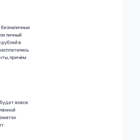
а безналичные
ли личный
 рублей в
 расплатились
нты, причём
будет вовсе.
елённой
коматах
ит.