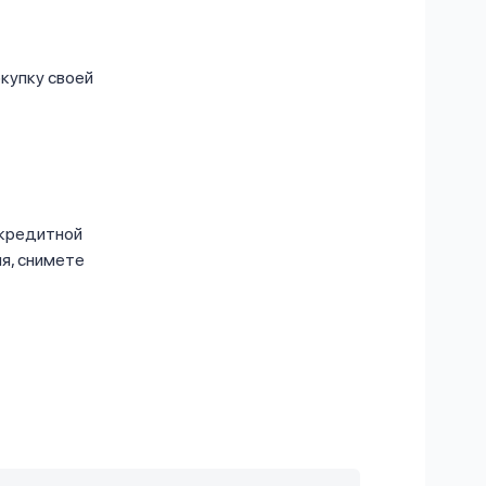
купку своей
 кредитной
ия, снимете