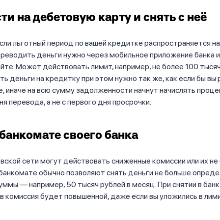
ти на дебетовую карту и снять с неё
сли льготный период по вашей кредитке распространяется н
реводить деньги нужно через мобильное приложение банка и
айте. Может действовать лимит, например, не более 100 тысяч
ть деньги на кредитку при этом нужно так же, как если бы вы
е, иначе на всю сумму задолженности начнут начислять проце
ня перевода, а не с первого дня просрочки.
 банкомате своего банка
вской сети могут действовать сниженные комиссии или их не 
банкомате обычно позволяют снять деньги не больше опред
ммы — например, 50 тысяч рублей в месяц. При снятии в бан
в комиссия будет повышенной, даже если вы уложились в лим