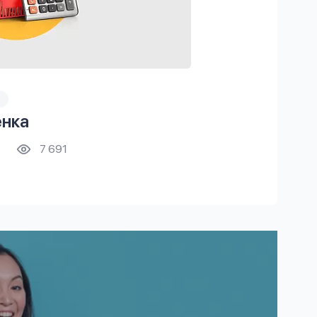
ёнка
7 691