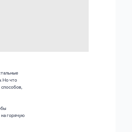
остальные
. Но что
 способов,
обы
 на горячую