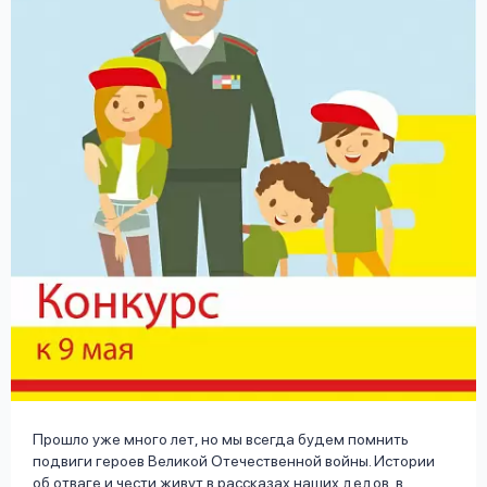
вопрос
данных
Ответы
Оформить заявку
на
вопросы
Войти под другим номером
Прошло уже много лет, но мы всегда будем помнить
подвиги героев Великой Отечественной войны. Истории
об отваге и чести живут в рассказах наших дедов, в