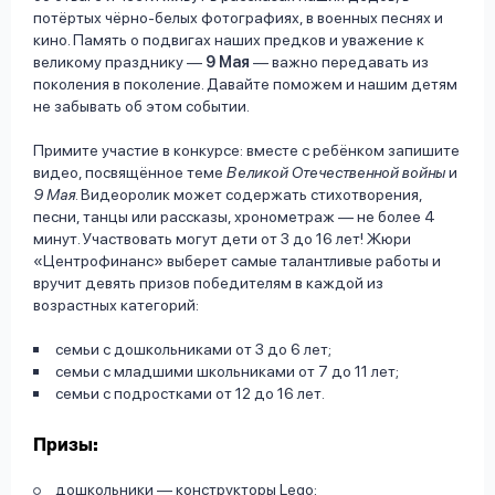
потёртых чёрно-белых фотографиях, в военных песнях и
кино. Память о подвигах наших предков и уважение к
великому празднику —
9 Мая
— важно передавать из
поколения в поколение. Давайте поможем и нашим детям
не забывать об этом событии.
Примите участие в конкурсе: вместе с ребёнком запишите
видео, посвящённое теме
Великой Отечественной войны
и
9 Мая
. Видеоролик может содержать стихотворения,
песни, танцы или рассказы, хронометраж — не более 4
минут. Участвовать могут дети от 3 до 16 лет! Жюри
«Центрофинанс» выберет самые талантливые работы и
вручит девять призов победителям в каждой из
возрастных категорий:
cемьи с дошкольниками от 3 до 6 лет;
семьи с младшими школьниками от 7 до 11 лет;
семьи с подростками от 12 до 16 лет.
Призы:
дошкольники — конструкторы Lego;