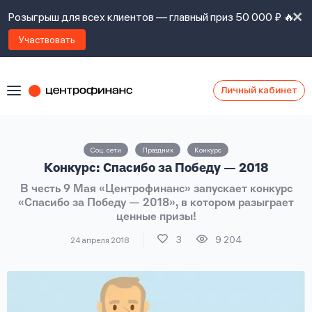
Розыгрыш для всех клиентов — главный приз 50 000 ₽ 🔥
Участвовать
Личный кабинет
Я
согласен(а)
на
Я
Соц. сети
Праздник
Конкурс
ознакомлен
Наши
Конкурс: Спасибо за Победу — 2018
с
контакты
правилами
В честь 9 Мая «Центрофинанс» запускает конкурс
предоставления
«Спасибо за Победу — 2018», в котором разыграет
займов
,
ценные призы!
политикой
Ок
Ок
сайта
,
3
9 204
24 апреля 2018
даю
согласие
на
обработку
Задать
личных