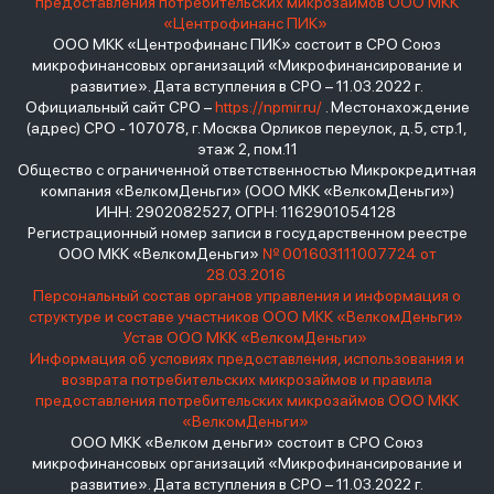
предоставления потребительских микрозаймов ООО МКК
«Центрофинанс ПИК»
ООО МКК «Центрофинанс ПИК» состоит в СРО Союз
микрофинансовых организаций «Микрофинансирование и
развитие». Дата вступления в СРО – 11.03.2022 г.
Официальный сайт СРО –
https://npmir.ru/
. Местонахождение
(адрес) СРО - 107078, г. Москва Орликов переулок, д.5, стр.1,
этаж 2, пом.11
Общество с ограниченной ответственностью Микрокредитная
компания «ВелкомДеньги» (ООО МКК «ВелкомДеньги»)
ИНН: 2902082527, ОГРН: 1162901054128
Регистрационный номер записи в государственном реестре
ООО МКК «ВелкомДеньги»
№ 001603111007724 от
28.03.2016
Персональный состав органов управления и информация о
структуре и составе участников ООО МКК «ВелкомДеньги»
Устав ООО МКК «ВелкомДеньги»
Информация об условиях предоставления, использования и
возврата потребительских микрозаймов и правила
предоставления потребительских микрозаймов ООО МКК
«ВелкомДеньги»
ООО МКК «Велком деньги» состоит в СРО Союз
микрофинансовых организаций «Микрофинансирование и
развитие». Дата вступления в СРО – 11.03.2022 г.