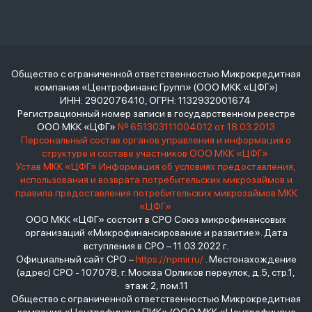
Общество с ограниченной ответственностью Микрокредитная
компания «Центрофинанс Групп» (ООО МКК «ЦФГ»)
ИНН: 2902076410, ОГРН: 1132932001674
Регистрационный номер записи в государственном реестре
ООО МКК «ЦФГ»
№ 651303111004012 от 18.03.2013
Персональный состав органов управления и информация о
структуре и составе участников ООО МКК «ЦФГ»
Устав МКК «ЦФГ»
Информация об условиях предоставления,
использования и возврата потребительских микрозаймов и
правила предоставления потребительских микрозаймов МКК
«ЦФГ»
ООО МКК «ЦФГ» состоит в СРО Союз микрофинансовых
организаций «Микрофинансирование и развитие». Дата
вступления в СРО – 11.03.2022 г.
Официальный сайт СРО –
https://npmir.ru/
. Местонахождение
(адрес) СРО - 107078, г. Москва Орликов переулок, д.5, стр.1,
этаж 2, пом.11
Общество с ограниченной ответственностью Микрокредитная