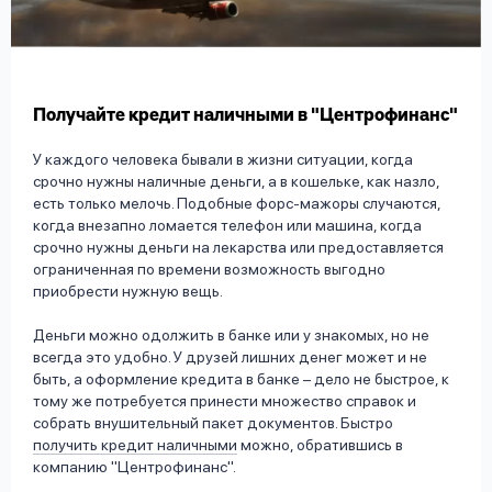
вопрос
данных
Получайте кредит наличными в "Центрофинанс"
У каждого человека бывали в жизни ситуации, когда
срочно нужны наличные деньги, а в кошельке, как назло,
есть только мелочь. Подобные форс-мажоры случаются,
Ответы
Оформить заявку
когда внезапно ломается телефон или машина, когда
на
срочно нужны деньги на лекарства или предоставляется
вопросы
ограниченная по времени возможность выгодно
Войти под другим номером
приобрести нужную вещь.
Деньги можно одолжить в банке или у знакомых, но не
всегда это удобно. У друзей лишних денег может и не
быть, а оформление кредита в банке – дело не быстрое, к
тому же потребуется принести множество справок и
собрать внушительный пакет документов. Быстро
получить кредит наличными
можно, обратившись в
компанию "Центрофинанс".