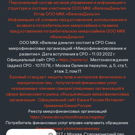
Персональный состав органов управления и информация о
структуре и составе участников ООО МКК «ВелкомДеньги»
Устав ООО МКК «ВелкомДеньги»
Информация об условиях предоставления, использования и
возврата потребительских микрозаймов и правила
предоставления потребительских микрозаймов ООО МКК
«ВелкомДеньги»
ООО МКК «Велком деньги» состоит в СРО Союз
микрофинансовых организаций «Микрофинансирование и
развитие». Дата вступления в СРО – 11.03.2022 г.
Официальный сайт СРО –
https://npmir.ru/
. Местонахождение
(адрес) СРО - 107078, г. Москва Орликов переулок, д.5, стр.1,
этаж 2, пом.11
Базовый стандарт защиты прав и интересов физических и
юридических лиц - получателей финансовых услуг,
оказываемых членами саморегулируемых организаций в
сфере финансового рынка, объединяющих микрофинансовые
организации
Официальный сайт Банка России
Интернет-
приемная Банка России
Реестр микрофинансовых организаций
https://www.cbr.ru/microfinance/registry/
Потребитель финансовых услуг вправе направить обращение
финансовому уполномоченному
Место нахождения: 119017, г. Москва, Старомонетный пер.,