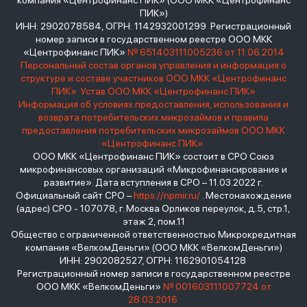
компания «Центрофинанс ПИК» (ООО МКК «Центрофинанс
ПИК»)
ИНН: 2902078584, ОГРН: 1142932001299 Регистрационный
номер записи в государственном реестре ООО МКК
«Центрофинанс ПИК»
№ 651403111005236 от 11.06.2014
Персональный состав органов управления и информация о
структуре и составе участников ООО МКК «Центрофинанс
ПИК»
Устав ООО МКК «Центрофинанс ПИК»
Информация об условиях предоставления, использования и
возврата потребительских микрозаймов и правила
предоставления потребительских микрозаймов ООО МКК
«Центрофинанс ПИК»
ООО МКК «Центрофинанс ПИК» состоит в СРО Союз
микрофинансовых организаций «Микрофинансирование и
развитие». Дата вступления в СРО – 11.03.2022 г.
Официальный сайт СРО –
https://npmir.ru/
. Местонахождение
(адрес) СРО - 107078, г. Москва Орликов переулок, д.5, стр.1,
этаж 2, пом.11
Общество с ограниченной ответственностью Микрокредитная
компания «ВелкомДеньги» (ООО МКК «ВелкомДеньги»)
ИНН: 2902082527, ОГРН: 1162901054128
Регистрационный номер записи в государственном реестре
ООО МКК «ВелкомДеньги»
№ 001603111007724 от
28.03.2016