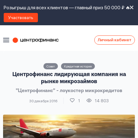
Розыгрыш для всех клиентов — главный приз 50 000 ₽ 🔥
Участвовать
Личный кабинет
Я
согласен(а)
на
Я
Совет
Кредитная история
ознакомлен
Наши
Центрофинанс лидирующая компания на
с
контакты
правилами
рынке микрозаймов
предоставления
"Центрофинанс" - лоукостер микрокредитов
займов
,
политикой
1
14 803
30 декабря 2016
Ок
Ок
сайта
,
даю
согласие
на
обработку
Задать
личных