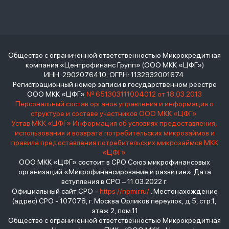
Общество с ограниченной ответственностью Микрокредитная
компания «Центрофинанс Групп» (ООО МКК «ЦФГ»)
ИНН: 2902076410, ОГРН: 1132932001674
Регистрационный номер записи в государственном реестре
ООО МКК «ЦФГ»
№ 651303111004012 от 18.03.2013
Персональный состав органов управления и информация о
структуре и составе участников ООО МКК «ЦФГ»
Устав МКК «ЦФГ»
Информация об условиях предоставления,
использования и возврата потребительских микрозаймов и
правила предоставления потребительских микрозаймов МКК
«ЦФГ»
ООО МКК «ЦФГ» состоит в СРО Союз микрофинансовых
организаций «Микрофинансирование и развитие». Дата
вступления в СРО – 11.03.2022 г.
Официальный сайт СРО –
https://npmir.ru/
. Местонахождение
(адрес) СРО - 107078, г. Москва Орликов переулок, д.5, стр.1,
этаж 2, пом.11
Общество с ограниченной ответственностью Микрокредитная