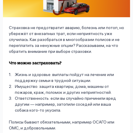
вопрос
данных
Страховка не предотвратит аварию, болезнь или потоп, но
убережёт от внезапных трат, если неприятность уже
случилась. Как разобраться в многообразии полисов и не
переплатить за ненужные опции? Рассказываем, на что
обратить внимание при выборе страховки.
Ответы
Оформить заявку
Что можно застраховать?
на
вопросы
Жизнь и здоровье: выплаты пойдут на лечение или
Войти под другим номером
поддержку семьи в трудной ситуации.
Имущество: защита квартиры, дома, машины от
пожаров, краж, поломок и других неприятностей.
Ответственность: если вы случайно причинили вред
другим — например, затопили соседей или ваша
собака кого-то укусила.
Полисы бывают обязательными, например ОСАГО или
ОМС, и добровольными.