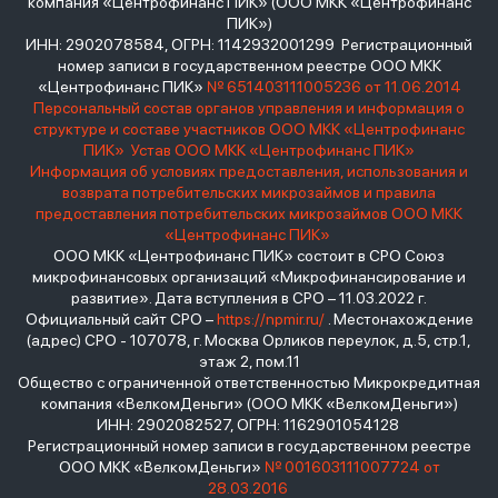
компания «Центрофинанс ПИК» (ООО МКК «Центрофинанс
ПИК»)
ИНН: 2902078584, ОГРН: 1142932001299 Регистрационный
номер записи в государственном реестре ООО МКК
«Центрофинанс ПИК»
№ 651403111005236 от 11.06.2014
Персональный состав органов управления и информация о
структуре и составе участников ООО МКК «Центрофинанс
ПИК»
Устав ООО МКК «Центрофинанс ПИК»
Информация об условиях предоставления, использования и
возврата потребительских микрозаймов и правила
предоставления потребительских микрозаймов ООО МКК
«Центрофинанс ПИК»
ООО МКК «Центрофинанс ПИК» состоит в СРО Союз
микрофинансовых организаций «Микрофинансирование и
развитие». Дата вступления в СРО – 11.03.2022 г.
Официальный сайт СРО –
https://npmir.ru/
. Местонахождение
(адрес) СРО - 107078, г. Москва Орликов переулок, д.5, стр.1,
этаж 2, пом.11
Общество с ограниченной ответственностью Микрокредитная
компания «ВелкомДеньги» (ООО МКК «ВелкомДеньги»)
ИНН: 2902082527, ОГРН: 1162901054128
Регистрационный номер записи в государственном реестре
ООО МКК «ВелкомДеньги»
№ 001603111007724 от
28.03.2016