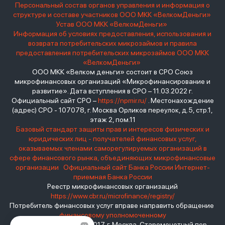
Персональный состав органов управления и информация о
структуре и составе участников ООО МКК «ВелкомДеньги»
Устав ООО МКК «ВелкомДеньги»
Информация об условиях предоставления, использования и
возврата потребительских микрозаймов и правила
предоставления потребительских микрозаймов ООО МКК
«ВелкомДеньги»
ООО МКК «Велком деньги» состоит в СРО Союз
микрофинансовых организаций «Микрофинансирование и
развитие». Дата вступления в СРО – 11.03.2022 г.
Официальный сайт СРО –
https://npmir.ru/
. Местонахождение
(адрес) СРО - 107078, г. Москва Орликов переулок, д.5, стр.1,
этаж 2, пом.11
Базовый стандарт защиты прав и интересов физических и
юридических лиц - получателей финансовых услуг,
оказываемых членами саморегулируемых организаций в
сфере финансового рынка, объединяющих микрофинансовые
организации
Официальный сайт Банка России
Интернет-
приемная Банка России
Реестр микрофинансовых организаций
https://www.cbr.ru/microfinance/registry/
Потребитель финансовых услуг вправе направить обращение
финансовому уполномоченному
Место нахождения: 119017, г. Москва, Старомонетный пер.,