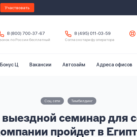
Участвовать
8 (800) 700-37-67
8 (495) 011-03-59
вонок по России бесплатный
Согласно тарифу оператора
Бонус Ц
Вакансии
Автозайм
Адреса офисов
Соц. сети
Тимбилдинг
выездной семинар для 
омпании пройдет в Егип