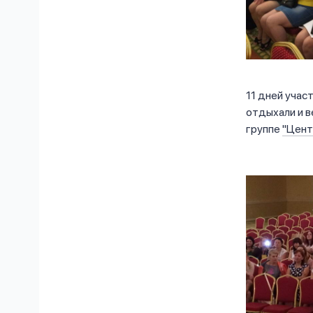
11 дней учас
отдыхали и 
группе
"Цент