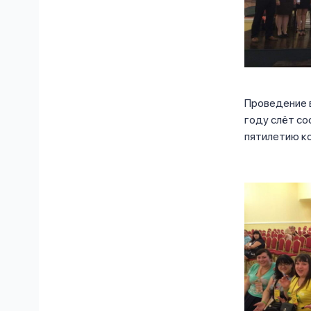
Проведение 
году слёт со
пятилетию к