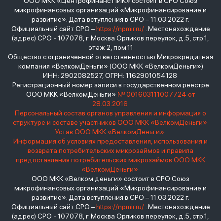
ООО МКК «Центрофинанс ПИК» состоит в СРО Союз
микрофинансовых организаций «Микрофинансирование и
развитие». Дата вступления в СРО – 11.03.2022 г.
Официальный сайт СРО –
https://npmir.ru/
. Местонахождение
(адрес) СРО - 107078, г. Москва Орликов переулок, д.5, стр.1,
этаж 2, пом.11
Общество с ограниченной ответственностью Микрокредитная
компания «ВелкомДеньги» (ООО МКК «ВелкомДеньги»)
ИНН: 2902082527, ОГРН: 1162901054128
Регистрационный номер записи в государственном реестре
ООО МКК «ВелкомДеньги»
№ 001603111007724 от
28.03.2016
Персональный состав органов управления и информация о
структуре и составе участников ООО МКК «ВелкомДеньги»
Устав ООО МКК «ВелкомДеньги»
Информация об условиях предоставления, использования и
возврата потребительских микрозаймов и правила
предоставления потребительских микрозаймов ООО МКК
«ВелкомДеньги»
ООО МКК «Велком деньги» состоит в СРО Союз
микрофинансовых организаций «Микрофинансирование и
развитие». Дата вступления в СРО – 11.03.2022 г.
Официальный сайт СРО –
https://npmir.ru/
. Местонахождение
(адрес) СРО - 107078, г. Москва Орликов переулок, д.5, стр.1,