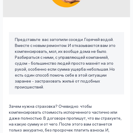
вопрос
данных
Представьте: вас затопили соседи. Горячей водой.
Вместе с новым ремонтом. И отказываются вам это
компенсировать, мол, их вообще дома не было.
Ответы
Оформить заявку
Разбираться с ними, с управляющей компанией,
судом - большинство людей просто махнёт на это
на
рукой, особенно если сумма ущерба небольшая. Но
вопросы
есть один способ помочь себе в этой ситуации
Войти под другим номером
заранее - застраховать жильё от подобных
происшествий.
Зачем нужна страховка? Очевидно: чтобы
компенсировать стоимость испорченного частично или
даже полностью. В договоре пропишут, что вы страхуете,
на какую сумму и от чего. После этого вам останется
только аккуратно, без просрочек платить взносы. И,