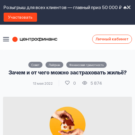
Розыгрыш для всех клиентов — главный приз 50 000 ₽ 🔥
Участвовать
Личный кабинет
Я
согласен(а)
на
Я
Совет
Лайфхак
Финансовая грамотность
ознакомлен
Наши
Зачем и от чего можно застраховать жильё?
с
контакты
правилами
0
5 874
13 мая 2022
предоставления
займов
,
политикой
Ок
Ок
сайта
,
даю
согласие
на
обработку
Задать
личных