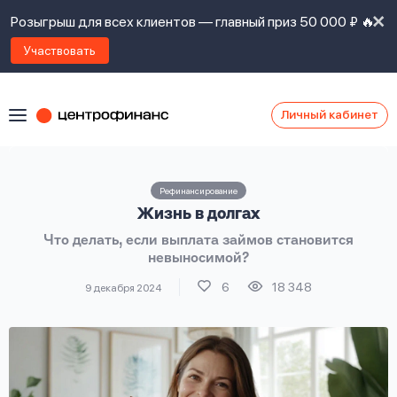
Розыгрыш для всех клиентов — главный приз 50 000 ₽ 🔥
Участвовать
Личный кабинет
Я
согласен(а)
на
Я
Рефинансирование
ознакомлен
Наши
Жизнь в долгах
с
контакты
правилами
Что делать, если выплата займов становится
предоставления
невыносимой?
займов
,
политикой
6
18 348
9 декабря 2024
Ок
Ок
сайта
,
даю
согласие
на
обработку
Задать
личных