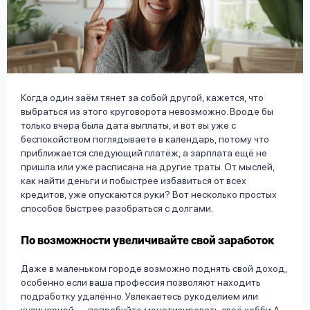
вопрос
данных
Когда один заём тянет за собой другой, кажется, что
выбраться из этого круговорота невозможно. Вроде бы
только вчера была дата выплаты, и вот вы уже с
Ответы
Оформить заявку
беспокойством поглядываете в календарь, потому что
на
приближается следующий платёж, а зарплата ещё не
вопросы
пришла или уже расписана на другие траты. От мыслей,
Войти под другим номером
как найти деньги и побыстрее избавиться от всех
кредитов, уже опускаются руки? Вот несколько простых
способов быстрее разобраться с долгами.
По возможности увеличивайте свой заработок
Даже в маленьком городе возможно поднять свой доход,
особенно если ваша профессия позволяют находить
подработку удалённо. Увлекаетесь рукоделием или