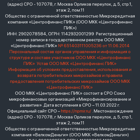
(адрес) СРО - 107078, г. Москва Орликов переулок, д.5, стр.1,
этаж 2, пом.11
Общество с ограниченной ответственностью Микрокредитная
компания «Центрофинанс ПИК» (ООО МКК «Центрофинанс
ПИК»)
ИНН: 2902078584, ОГРН: 1142932001299 Регистрационный
номер записи в государственном реестре ООО МКК
«Центрофинанс ПИК»
№ 651403111005236 от 11.06.2014
Персональный состав органов управления и информация о
структуре и составе участников ООО МКК «Центрофинанс
ПИК»
Устав ООО МКК «Центрофинанс ПИК»
Информация об условиях предоставления, использования и
возврата потребительских микрозаймов и правила
предоставления потребительских микрозаймов ООО МКК
«Центрофинанс ПИК»
ООО МКК «Центрофинанс ПИК» состоит в СРО Союз
микрофинансовых организаций «Микрофинансирование и
развитие». Дата вступления в СРО – 11.03.2022 г.
Официальный сайт СРО –
https://npmir.ru/
. Местонахождение
(адрес) СРО - 107078, г. Москва Орликов переулок, д.5, стр.1,
этаж 2, пом.11
Общество с ограниченной ответственностью Микрокредитная
компания «ВелкомДеньги» (ООО МКК «ВелкомДеньги»)