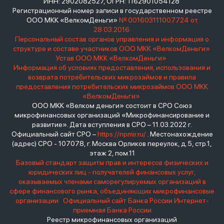
ИНН: 2902082527, ОГРН: 1162901054128
Регистрационный номер записи в государственном реестре
ООО МКК «ВелкомДеньги»
№ 001603111007724 от
28.03.2016
Персональный состав органов управления и информация о
структуре и составе участников ООО МКК «ВелкомДеньги»
Устав ООО МКК «ВелкомДеньги»
Информация об условиях предоставления, использования и
возврата потребительских микрозаймов и правила
предоставления потребительских микрозаймов ООО МКК
«ВелкомДеньги»
ООО МКК «Велком деньги» состоит в СРО Союз
микрофинансовых организаций «Микрофинансирование и
развитие». Дата вступления в СРО – 11.03.2022 г.
Официальный сайт СРО –
https://npmir.ru/
. Местонахождение
(адрес) СРО - 107078, г. Москва Орликов переулок, д.5, стр.1,
этаж 2, пом.11
Базовый стандарт защиты прав и интересов физических и
юридических лиц - получателей финансовых услуг,
оказываемых членами саморегулируемых организаций в
сфере финансового рынка, объединяющих микрофинансовые
организации
Официальный сайт Банка России
Интернет-
приемная Банка России
Реестр микрофинансовых организаций