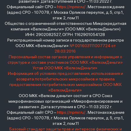
развитие». Дата вступления в СРО – 11.03.2022 г.
Официальный сайт СРО –
https://npmir.ru/
. Местонахождение
(адрес) СРО - 107078, г. Москва Орликов переулок, д.5, стр.1,
этаж 2, пом.11
Общество с ограниченной ответственностью Микрокредитная
компания «ВелкомДеньги» (ООО МКК «ВелкомДеньги»)
ИНН: 2902082527, ОГРН: 1162901054128
Регистрационный номер записи в государственном реестре
ООО МКК «ВелкомДеньги»
№ 001603111007724 от
28.03.2016
Персональный состав органов управления и информация о
структуре и составе участников ООО МКК «ВелкомДеньги»
Устав ООО МКК «ВелкомДеньги»
Информация об условиях предоставления, использования и
возврата потребительских микрозаймов и правила
предоставления потребительских микрозаймов ООО МКК
«ВелкомДеньги»
ООО МКК «Велком деньги» состоит в СРО Союз
микрофинансовых организаций «Микрофинансирование и
развитие». Дата вступления в СРО – 11.03.2022 г.
Официальный сайт СРО –
https://npmir.ru/
. Местонахождение
(адрес) СРО - 107078, г. Москва Орликов переулок, д.5, стр.1,
этаж 2, пом.11
Базовый стандарт защиты прав и интересов физических и