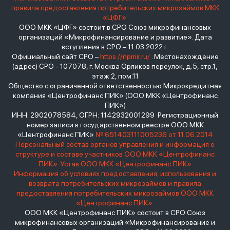
правила предоставления потребительских микрозаймов МКК
«ЦФГ»
ООО МКК «ЦФГ» состоит в СРО Союз микрофинансовых
организаций «Микрофинансирование и развитие». Дата
вступления в СРО – 11.03.2022 г.
Официальный сайт СРО –
https://npmir.ru/
. Местонахождение
(адрес) СРО - 107078, г. Москва Орликов переулок, д.5, стр.1,
этаж 2, пом.11
Общество с ограниченной ответственностью Микрокредитная
компания «Центрофинанс ПИК» (ООО МКК «Центрофинанс
ПИК»)
ИНН: 2902078584, ОГРН: 1142932001299 Регистрационный
номер записи в государственном реестре ООО МКК
«Центрофинанс ПИК»
№ 651403111005236 от 11.06.2014
Персональный состав органов управления и информация о
структуре и составе участников ООО МКК «Центрофинанс
ПИК»
Устав ООО МКК «Центрофинанс ПИК»
Информация об условиях предоставления, использования и
возврата потребительских микрозаймов и правила
предоставления потребительских микрозаймов ООО МКК
«Центрофинанс ПИК»
ООО МКК «Центрофинанс ПИК» состоит в СРО Союз
микрофинансовых организаций «Микрофинансирование и