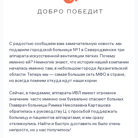
вопрос
данных
С радостью сообщаем вам замечательную новость: мы
подарили городской больнице № 1 в Северодвинске три
аппарата искусственной вентиляции лёгких. Почему
Ответы
Оформить заявку
именно ей? Немногие знают, что история нашей компании
на
началась именно там, в небольшом городе Архангельской
вопросы
области. Теперь мы — самая большая сеть МФО в стране,
Войти под другим номером
но всегда помним откуда идут наши корни.
Сейчас, в пандемии, аппараты ИВЛ имеют огромное
значение: часто именно они буквально спасают больных.
Главврач больницы Римма Николаевна Карташова
обратилась к руководству Ц. с просьбой поддержать
больницу и пациентов аппаратами, и мы сразу
откликнулись. Найти и быстро доставить их было очень
непросто, но у нас получилось!