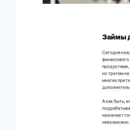
Займы д
Сегодня каж
финансового 
продуктами, 
но тратим н
многих прете
дополнитель
А как быть, е
подрабатыват
назначает го
невозможно.