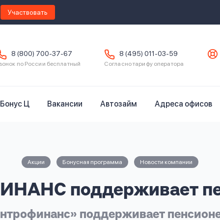
Участвовать
8 (800) 700-37-67
8 (495) 011-03-59
вонок по России бесплатный
Согласно тарифу оператора
Бонус Ц
Вакансии
Автозайм
Адреса офисов
Акции
Бонусная программа
Новости компании
НАНС поддерживает пе
нтрофинанс» поддерживает пенсион