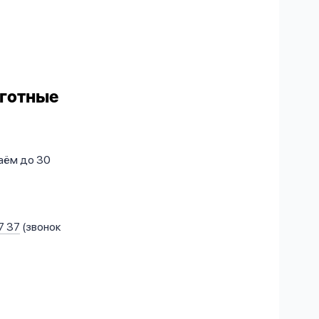
ьготные
аём до 30
7 37
(звонок