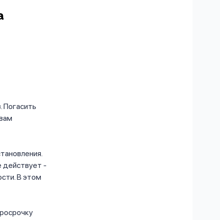
а
. Погасить
(вам
становления.
е действует -
сти. В этом
просрочку