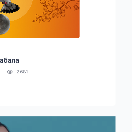
абала
2 681