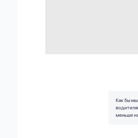
Как бы м
водителям
меньше н