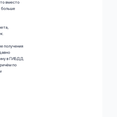
что вместо
а больше
чета,
к.
ле получения
едавно
ину в ГИБДД.
причём по
м