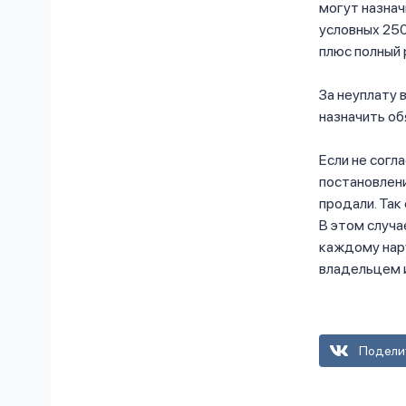
могут назнач
условных 250
плюс полный 
За неуплату 
назначить об
Если не согл
постановлени
продали. Так
В этом случа
каждому нар
владельцем 
Подели