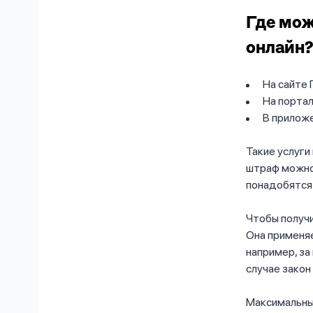
Где мож
онлайн?
На сайте
На портал
В приложе
Такие услуги
штраф можно 
понадобятся 
Чтобы получи
Она применяе
например, за
случае закон
Максимальный