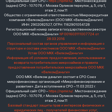
Официальный сайт СРО –
https://npmir.ru/
. Местонахождение
(адрес) СРО - 107078, г. Москва Орликов переулок, д.5, стр.1,
этаж 2, пом.11
Общество с ограниченной ответственностью Микрокредитная
компания «ВелкомДеньги» (ООО МКК «ВелкомДеньги»)
ИНН: 2902082527, ОГРН: 1162901054128
Регистрационный номер записи в государственном реестре
ООО МКК «ВелкомДеньги»
№ 001603111007724 от
28.03.2016
Персональный состав органов управления и информация о
структуре и составе участников ООО МКК «ВелкомДеньги»
Устав ООО МКК «ВелкомДеньги»
Информация об условиях предоставления, использования и
возврата потребительских микрозаймов и правила
предоставления потребительских микрозаймов ООО МКК
«ВелкомДеньги»
ООО МКК «Велком деньги» состоит в СРО Союз
микрофинансовых организаций «Микрофинансирование и
развитие». Дата вступления в СРО – 11.03.2022 г.
Официальный сайт СРО –
https://npmir.ru/
. Местонахождение
(адрес) СРО - 107078, г. Москва Орликов переулок, д.5, стр.1,
этаж 2, пом.11
Базовый стандарт защиты прав и интересов физических и
юридических лиц - получателей финансовых услуг,