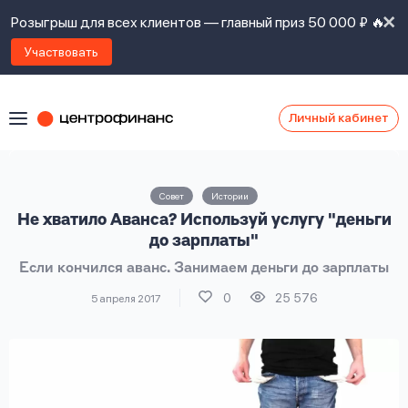
Розыгрыш для всех клиентов — главный приз 50 000 ₽ 🔥
Участвовать
Личный кабинет
Я
согласен(а)
на
Я
Совет
Истории
ознакомлен
Наши
Не хватило Аванса? Используй услугу "деньги
с
контакты
правилами
до зарплаты"
предоставления
Если кончился аванс. Занимаем деньги до зарплаты
займов
,
политикой
0
25 576
5 апреля 2017
Ок
Ок
сайта
,
даю
согласие
на
обработку
Задать
личных