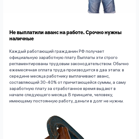
вопрос
данных
Не выплатили аванс на работе. Срочно нужны
наличные
Каждый работающий гражданин РФ получает
официальную заработную плату. Выплаты эти строго
Ответы
Оформить заявку
регламентированы трудовым законодательством. Обычно
на
ежемесячная оплата труда производится в два этапа: в
вопросы
середине месяца работнику выплачивают аванс,
Войти под другим номером
составляющий 30-40% от причитающейся суммы, а саму
заработную плату за отработанное время выдают в
начале следующего месяца. В принципе, человеку,
имеющему постоянную работу, деньги в долг не нужны.