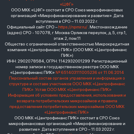
«ЦФГ»
ООО МКК «ЦФГ» состоит в СРО Союз микрофинансовых
организаций «Микрофинансирование и развитие». Дата
вступления в СРО – 11.03.2022 г.
Официальный сайт СРО –
https://npmir.ru/
. Местонахождение
(адрес) СРО - 107078, г. Москва Орликов переулок, д.5, стр.1,
этаж 2, пом.11
Общество с ограниченной ответственностью Микрокредитная
компания «Центрофинанс ПИК» (ООО МКК «Центрофинанс
ПИК»)
ИНН: 2902078584, ОГРН: 1142932001299 Регистрационный
номер записи в государственном реестре ООО МКК
«Центрофинанс ПИК»
№ 651403111005236 от 11.06.2014
Персональный состав органов управления и информация о
структуре и составе участников ООО МКК «Центрофинанс
ПИК»
Устав ООО МКК «Центрофинанс ПИК»
Информация об условиях предоставления, использования и
возврата потребительских микрозаймов и правила
предоставления потребительских микрозаймов ООО МКК
«Центрофинанс ПИК»
ООО МКК «Центрофинанс ПИК» состоит в СРО Союз
микрофинансовых организаций «Микрофинансирование и
развитие». Дата вступления в СРО – 11.03.2022 г.