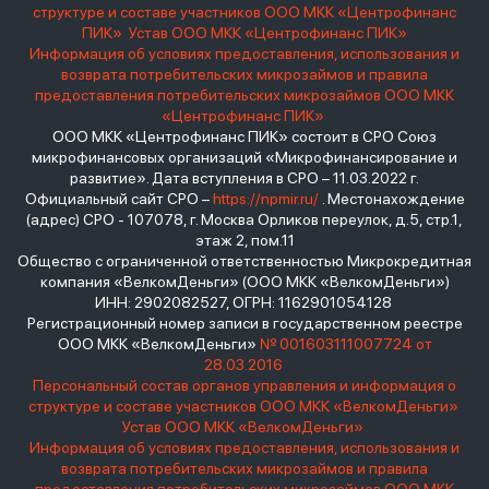
структуре и составе участников ООО МКК «Центрофинанс
ПИК»
Устав ООО МКК «Центрофинанс ПИК»
Информация об условиях предоставления, использования и
возврата потребительских микрозаймов и правила
предоставления потребительских микрозаймов ООО МКК
«Центрофинанс ПИК»
ООО МКК «Центрофинанс ПИК» состоит в СРО Союз
микрофинансовых организаций «Микрофинансирование и
развитие». Дата вступления в СРО – 11.03.2022 г.
Официальный сайт СРО –
https://npmir.ru/
. Местонахождение
(адрес) СРО - 107078, г. Москва Орликов переулок, д.5, стр.1,
этаж 2, пом.11
Общество с ограниченной ответственностью Микрокредитная
компания «ВелкомДеньги» (ООО МКК «ВелкомДеньги»)
ИНН: 2902082527, ОГРН: 1162901054128
Регистрационный номер записи в государственном реестре
ООО МКК «ВелкомДеньги»
№ 001603111007724 от
28.03.2016
Персональный состав органов управления и информация о
структуре и составе участников ООО МКК «ВелкомДеньги»
Устав ООО МКК «ВелкомДеньги»
Информация об условиях предоставления, использования и
возврата потребительских микрозаймов и правила