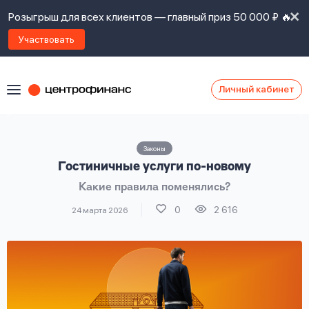
Розыгрыш для всех клиентов — главный приз 50 000 ₽ 🔥
Участвовать
Личный кабинет
Я
согласен(а)
на
Я
Законы
ознакомлен
Наши
Гостиничные услуги по-новому
с
контакты
правилами
Какие правила поменялись?
предоставления
займов
,
0
2 616
24 марта 2026
политикой
Ок
Ок
сайта
,
даю
согласие
на
обработку
Задать
личных