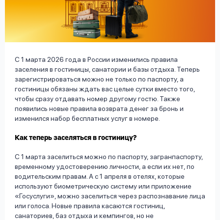
вопрос
данных
С 1 марта 2026 года в России изменились правила
заселения в гостиницы, санатории и базы отдыха. Теперь
зарегистрироваться можно не только по паспорту, а
гостиницы обязаны ждать вас целые сутки вместо того,
Ответы
Оформить заявку
чтобы сразу отдавать номер другому гостю. Также
на
появились новые правила возврата денег за бронь и
вопросы
изменился набор бесплатных услуг в номере.
Войти под другим номером
Как теперь заселяться в гостиницу?
С 1 марта заселиться можно по паспорту, загранпаспорту,
временному удостоверению личности, а если их нет, по
водительским правам. А с 1 апреля в отелях, которые
используют биометрическую систему или приложение
«Госуслуги», можно заселиться через распознавание лица
или голоса. Новые правила касаются гостиниц,
санаториев, баз отдыха и кемпингов, но не