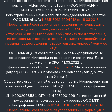
Общество с ограниченной ответственностью Микрокредитная
компания «Центрофинанс Групп» (ООО МКК «ЦФГ»)
ИНН: 2902076410, ОГРН: 1132932001674
Регистрационный номер записи в государственном реестре
ООО МКК «ЦФГ»
№ 651303111004012 от 18.03.2013
Персональный состав органов управления и информация о
структуре и составе участников ООО МКК «ЦФГ»
Устав МКК «ЦФГ»
Информация об условиях предоставления,
использования и возврата потребительских микрозаймов и
правила предоставления потребительских микрозаймов МКК
«ЦФГ»
ООО МКК «ЦФГ» состоит в СРО Союз микрофинансовых
организаций «Микрофинансирование и развитие». Дата
вступления в СРО – 11.03.2022 г.
Официальный сайт СРО –
https://npmir.ru/
. Местонахождение
(адрес) СРО - 107078, г. Москва Орликов переулок, д.5, стр.1,
этаж 2, пом.11
Общество с ограниченной ответственностью Микрокредитная
компания «Центрофинанс ПИК» (ООО МКК «Центрофинанс
ПИК»)
ИНН: 2902078584, ОГРН: 1142932001299 Регистрационный
номер записи в государственном реестре ООО МКК
«Центрофинанс ПИК»
№ 651403111005236 от 11.06.2014
Персональный состав органов управления и информация о