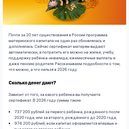
вопрос
данных
Почти за 20 лет существования в России программа
материнского капитала не один раз обновлялась и
дополнялась. Сейчас сертификат матерям выдают
автоматически, а потратить его можно на жильё, учёбу,
Ответы
Оформить заявку
поддержку ребёнка-инвалида, ежемесячные выплаты и
на
даже пенсию родителя. Рассказываем подробности о том,
вопросы
что можно, а что нельзя в 2026 году.
Войти под другим номером
Сколько денег дают?
Зависит от того, за какого ребёнка вы получаете
сертификат. В 2026 году суммы такие:
737 200 рублей за первого ребёнка, рождённого после
2020 года, или за второго, рождённого до 2020 года;
974 200 рублей, если капитал оформляется впервые и