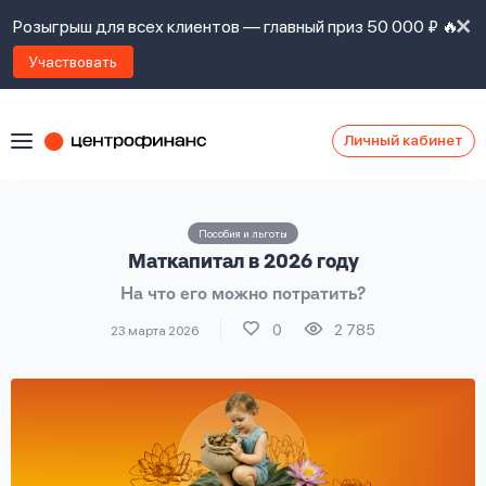
Розыгрыш для всех клиентов — главный приз 50 000 ₽ 🔥
Участвовать
Личный кабинет
Я
согласен(а)
на
Я
Пособия и льготы
ознакомлен
Наши
Маткапитал в 2026 году
с
контакты
правилами
На что его можно потратить?
предоставления
займов
,
0
2 785
23 марта 2026
политикой
Ок
Ок
сайта
,
даю
согласие
на
обработку
Задать
личных