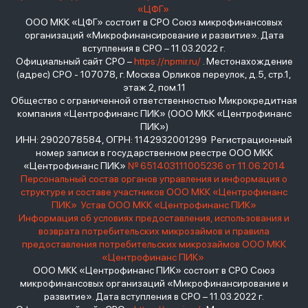
«ЦФГ»
ООО МКК «ЦФГ» состоит в СРО Союз микрофинансовых
организаций «Микрофинансирование и развитие». Дата
вступления в СРО – 11.03.2022 г.
Официальный сайт СРО –
https://npmir.ru/
. Местонахождение
(адрес) СРО - 107078, г. Москва Орликов переулок, д.5, стр.1,
этаж 2, пом.11
Общество с ограниченной ответственностью Микрокредитная
компания «Центрофинанс ПИК» (ООО МКК «Центрофинанс
ПИК»)
ИНН: 2902078584, ОГРН: 1142932001299 Регистрационный
номер записи в государственном реестре ООО МКК
«Центрофинанс ПИК»
№ 651403111005236 от 11.06.2014
Персональный состав органов управления и информация о
структуре и составе участников ООО МКК «Центрофинанс
ПИК»
Устав ООО МКК «Центрофинанс ПИК»
Информация об условиях предоставления, использования и
возврата потребительских микрозаймов и правила
предоставления потребительских микрозаймов ООО МКК
«Центрофинанс ПИК»
ООО МКК «Центрофинанс ПИК» состоит в СРО Союз
микрофинансовых организаций «Микрофинансирование и
развитие». Дата вступления в СРО – 11.03.2022 г.