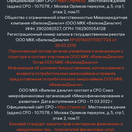
Официальный сайт СРО –
https://npmir.ru/
. Местонахождение
(адрес) СРО - 107078, г. Москва Орликов переулок, д.5, стр.1,
этаж 2, пом.11
Общество с ограниченной ответственностью Микрокредитная
компания «ВелкомДеньги» (ООО МКК «ВелкомДеньги»)
ИНН: 2902082527, ОГРН: 1162901054128
Регистрационный номер записи в государственном реестре
ООО МКК «ВелкомДеньги»
№ 001603111007724 от
28.03.2016
Персональный состав органов управления и информация о
структуре и составе участников ООО МКК «ВелкомДеньги»
Устав ООО МКК «ВелкомДеньги»
Информация об условиях предоставления, использования и
возврата потребительских микрозаймов и правила
предоставления потребительских микрозаймов ООО МКК
«ВелкомДеньги»
ООО МКК «Велком деньги» состоит в СРО Союз
микрофинансовых организаций «Микрофинансирование и
развитие». Дата вступления в СРО – 11.03.2022 г.
Официальный сайт СРО –
https://npmir.ru/
. Местонахождение
(адрес) СРО - 107078, г. Москва Орликов переулок, д.5, стр.1,
этаж 2, пом.11
Базовый стандарт защиты прав и интересов физических и
юридических лиц - получателей финансовых услуг,