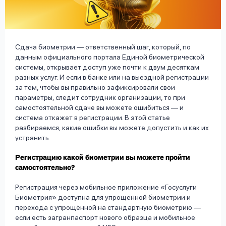
вопрос
данных
Сдача биометрии — ответственный шаг, который, по
данным официального портала Единой биометрической
системы, открывает доступ уже почти к двум десяткам
разных услуг. И если в банке или на выездной регистрации
за тем, чтобы вы правильно зафиксировали свои
Ответы
Оформить заявку
параметры, следит сотрудник организации, то при
самостоятельной сдаче вы можете ошибиться — и
на
система откажет в регистрации. В этой статье
вопросы
разбираемся, какие ошибки вы можете допустить и как их
Войти под другим номером
устранить.
Регистрацию какой биометрии вы можете пройти
самостоятельно?
Регистрация через мобильное приложение «Госуслуги
Биометрия» доступна для упрощённой биометрии и
перехода с упрощённой на стандартную биометрию —
если есть загранпаспорт нового образца и мобильное