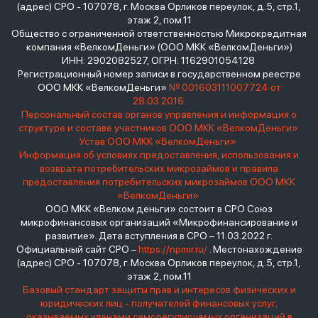
(адрес) СРО - 107078, г. Москва Орликов переулок, д.5, стр.1,
этаж 2, пом.11
Общество с ограниченной ответственностью Микрокредитная
компания «ВелкомДеньги» (ООО МКК «ВелкомДеньги»)
ИНН: 2902082527, ОГРН: 1162901054128
Регистрационный номер записи в государственном реестре
ООО МКК «ВелкомДеньги»
№ 001603111007724 от
28.03.2016
Персональный состав органов управления и информация о
структуре и составе участников ООО МКК «ВелкомДеньги»
Устав ООО МКК «ВелкомДеньги»
Информация об условиях предоставления, использования и
возврата потребительских микрозаймов и правила
предоставления потребительских микрозаймов ООО МКК
«ВелкомДеньги»
ООО МКК «Велком деньги» состоит в СРО Союз
микрофинансовых организаций «Микрофинансирование и
развитие». Дата вступления в СРО – 11.03.2022 г.
Официальный сайт СРО –
https://npmir.ru/
. Местонахождение
(адрес) СРО - 107078, г. Москва Орликов переулок, д.5, стр.1,
этаж 2, пом.11
Базовый стандарт защиты прав и интересов физических и
юридических лиц - получателей финансовых услуг,
оказываемых членами саморегулируемых организаций в