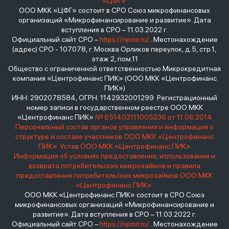
«ЦФГ»
ООО МКК «ЦФГ» состоит в СРО Союз микрофинансовых
организаций «Микрофинансирование и развитие». Дата
вступления в СРО – 11.03.2022 г.
Официальный сайт СРО –
https://npmir.ru/
. Местонахождение
(адрес) СРО - 107078, г. Москва Орликов переулок, д.5, стр.1,
этаж 2, пом.11
Общество с ограниченной ответственностью Микрокредитная
компания «Центрофинанс ПИК» (ООО МКК «Центрофинанс
ПИК»)
ИНН: 2902078584, ОГРН: 1142932001299 Регистрационный
номер записи в государственном реестре ООО МКК
«Центрофинанс ПИК»
№ 651403111005236 от 11.06.2014
Персональный состав органов управления и информация о
структуре и составе участников ООО МКК «Центрофинанс
ПИК»
Устав ООО МКК «Центрофинанс ПИК»
Информация об условиях предоставления, использования и
возврата потребительских микрозаймов и правила
предоставления потребительских микрозаймов ООО МКК
«Центрофинанс ПИК»
ООО МКК «Центрофинанс ПИК» состоит в СРО Союз
микрофинансовых организаций «Микрофинансирование и
развитие». Дата вступления в СРО – 11.03.2022 г.
Официальный сайт СРО –
https://npmir.ru/
. Местонахождение