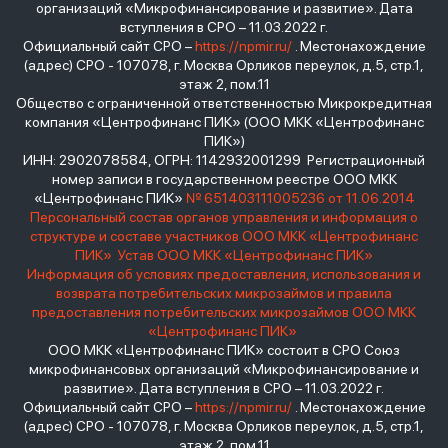
организаций «Микрофинансирование и развитие». Дата
вступления в СРО – 11.03.2022 г.
Официальный сайт СРО –
https://npmir.ru/
. Местонахождение
(адрес) СРО - 107078, г. Москва Орликов переулок, д.5, стр.1,
этаж 2, пом.11
Общество с ограниченной ответственностью Микрокредитная
компания «Центрофинанс ПИК» (ООО МКК «Центрофинанс
ПИК»)
ИНН: 2902078584, ОГРН: 1142932001299 Регистрационный
номер записи в государственном реестре ООО МКК
«Центрофинанс ПИК»
№ 651403111005236 от 11.06.2014
Персональный состав органов управления и информация о
структуре и составе участников ООО МКК «Центрофинанс
ПИК»
Устав ООО МКК «Центрофинанс ПИК»
Информация об условиях предоставления, использования и
возврата потребительских микрозаймов и правила
предоставления потребительских микрозаймов ООО МКК
«Центрофинанс ПИК»
ООО МКК «Центрофинанс ПИК» состоит в СРО Союз
микрофинансовых организаций «Микрофинансирование и
развитие». Дата вступления в СРО – 11.03.2022 г.
Официальный сайт СРО –
https://npmir.ru/
. Местонахождение
(адрес) СРО - 107078, г. Москва Орликов переулок, д.5, стр.1,
этаж 2, пом.11