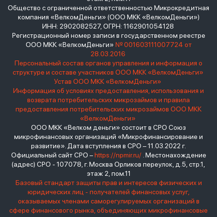
Общество с ограниченной ответственностью Микрокредитная
компания «ВелкомДеньги» (ООО МКК «ВелкомДеньги»)
ИНН: 2902082527, ОГРН: 1162901054128
Регистрационный номер записи в государственном реестре
ООО МКК «ВелкомДеньги»
№ 001603111007724 от
28.03.2016
Персональный состав органов управления и информация о
структуре и составе участников ООО МКК «ВелкомДеньги»
Устав ООО МКК «ВелкомДеньги»
Информация об условиях предоставления, использования и
возврата потребительских микрозаймов и правила
предоставления потребительских микрозаймов ООО МКК
«ВелкомДеньги»
ООО МКК «Велком деньги» состоит в СРО Союз
микрофинансовых организаций «Микрофинансирование и
развитие». Дата вступления в СРО – 11.03.2022 г.
Официальный сайт СРО –
https://npmir.ru/
. Местонахождение
(адрес) СРО - 107078, г. Москва Орликов переулок, д.5, стр.1,
этаж 2, пом.11
Базовый стандарт защиты прав и интересов физических и
юридических лиц - получателей финансовых услуг,
оказываемых членами саморегулируемых организаций в
сфере финансового рынка, объединяющих микрофинансовые