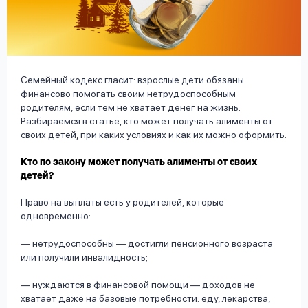
вопрос
данных
Семейный кодекс гласит: взрослые дети обязаны
финансово помогать своим нетрудоспособным
родителям, если тем не хватает денег на жизнь.
Разбираемся в статье, кто может получать алименты от
Ответы
Оформить заявку
своих детей, при каких условиях и как их можно оформить.
на
Кто по закону может получать алименты от своих
вопросы
детей?
Войти под другим номером
Право на выплаты есть у родителей, которые
одновременно:
— нетрудоспособны — достигли пенсионного возраста
или получили инвалидность;
— нуждаются в финансовой помощи — доходов не
хватает даже на базовые потребности: еду, лекарства,