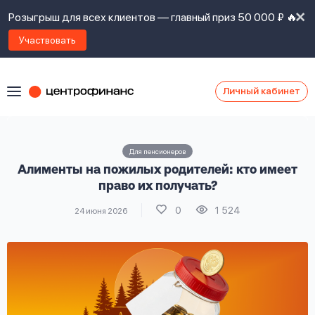
Розыгрыш для всех клиентов — главный приз 50 000 ₽ 🔥
Участвовать
Личный кабинет
Я
согласен(а)
на
Я
Для пенсионеров
ознакомлен
Наши
Алименты на пожилых родителей: кто имеет
с
контакты
правилами
право их получать?
предоставления
0
1 524
24 июня 2026
займов
,
политикой
Ок
Ок
сайта
,
даю
согласие
на
обработку
Задать
личных