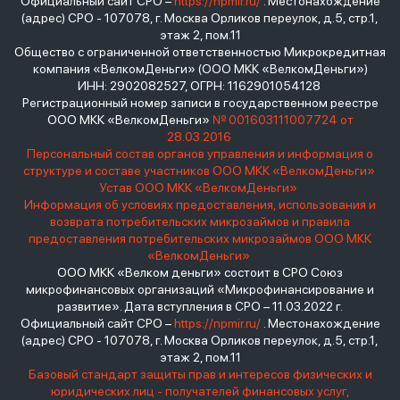
Официальный сайт СРО –
https://npmir.ru/
. Местонахождение
(адрес) СРО - 107078, г. Москва Орликов переулок, д.5, стр.1,
этаж 2, пом.11
Общество с ограниченной ответственностью Микрокредитная
компания «ВелкомДеньги» (ООО МКК «ВелкомДеньги»)
ИНН: 2902082527, ОГРН: 1162901054128
Регистрационный номер записи в государственном реестре
ООО МКК «ВелкомДеньги»
№ 001603111007724 от
28.03.2016
Персональный состав органов управления и информация о
структуре и составе участников ООО МКК «ВелкомДеньги»
Устав ООО МКК «ВелкомДеньги»
Информация об условиях предоставления, использования и
возврата потребительских микрозаймов и правила
предоставления потребительских микрозаймов ООО МКК
«ВелкомДеньги»
ООО МКК «Велком деньги» состоит в СРО Союз
микрофинансовых организаций «Микрофинансирование и
развитие». Дата вступления в СРО – 11.03.2022 г.
Официальный сайт СРО –
https://npmir.ru/
. Местонахождение
(адрес) СРО - 107078, г. Москва Орликов переулок, д.5, стр.1,
этаж 2, пом.11
Базовый стандарт защиты прав и интересов физических и
юридических лиц - получателей финансовых услуг,