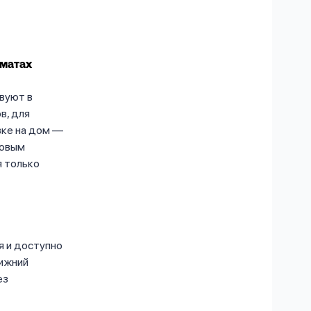
оматах
вуют в
в, для
вке на дом —
говым
я только
я и доступно
Нижний
ез