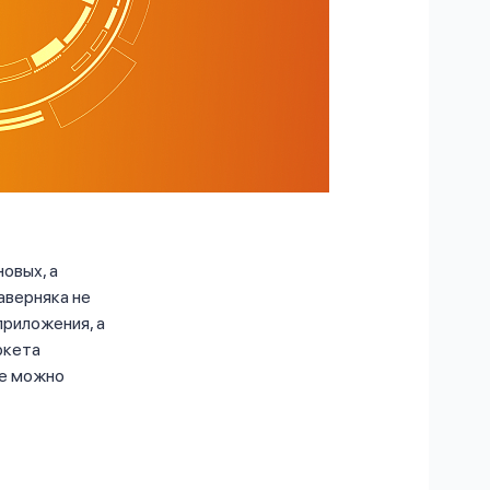
овых, а
аверняка не
приложения, а
ркета
же можно