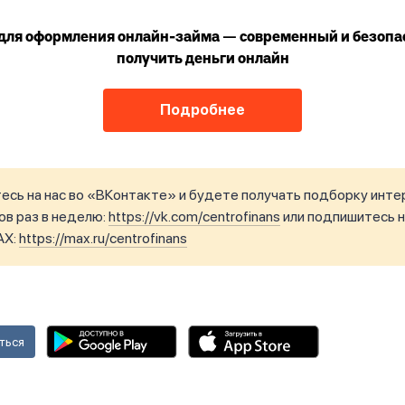
для оформления онлайн-займа — современный и безопа
получить деньги онлайн
Подробнее
сь на нас во «ВКонтакте» и будете получать подборку инте
в раз в неделю:
https://vk.com/centrofinans
или подпишитесь н
AX:
https://max.ru/centrofinans
ться