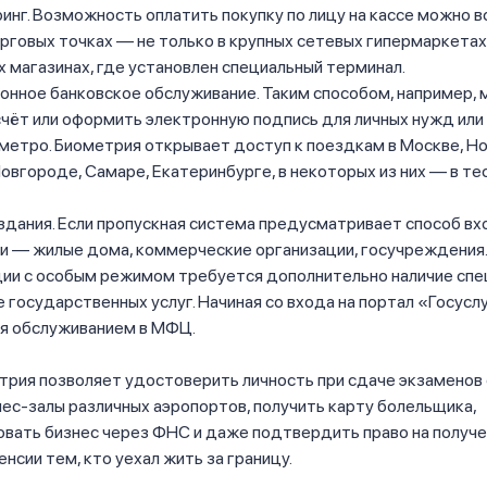
инг. Возможность оплатить покупку по лицу на кассе можно в
рговых точках — не только в крупных сетевых гипермаркетах, 
 магазинах, где установлен специальный терминал.
онное банковское обслуживание. Таким способом, например,
чёт или оформить электронную подпись для личных нужд или 
метро. Биометрия открывает доступ к поездкам в Москве, Н
вгороде, Самаре, Екатеринбурге, в некоторых из них — в т
здания. Если пропускная система предусматривает способ вх
и — жилые дома, коммерческие организации, госучреждения.
ции с особым режимом требуется дополнительно наличие спе
 государственных услуг. Начиная со входа на портал «Госуслу
ая обслуживанием в МФЦ.
рия позволяет удостоверить личность при сдаче экзаменов 
нес-залы различных аэропортов, получить карту болельщика,
овать бизнес через ФНС и даже подтвердить право на получ
енсии тем, кто уехал жить за границу.