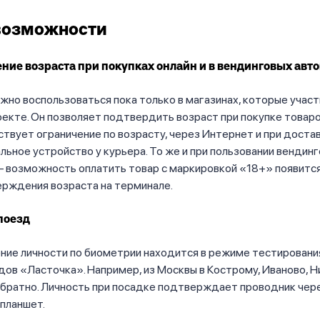
возможности
ие возраста при покупках онлайн и в вендинговых авт
но воспользоваться пока только в магазинах, которые участ
екте. Он позволяет подтвердить возраст при покупке товаро
твует ограничение по возрасту, через Интернет и при доста
льное устройство у курьера. То же и при пользовании вендин
 возможность оплатить товар с маркировкой «18+» появитс
ерждения возраста на терминале.
поезд
ие личности по биометрии находится в режиме тестировани
дов «Ласточка». Например, из Москвы в Кострому, Иваново, 
обратно. Личность при посадке подтверждает проводник чер
планшет.