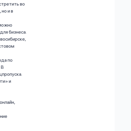
стретить во
но и в
 можно
для бизнеса.
овосибирске,
естовом
ода по
 В
цпропуска.
ги» и
онлайн,
ение