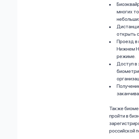
Биоэквайр
многих то
небольших
Дистанци
открыть с
Проезд в 
Нижнем Но
режиме.
Доступ в 
биометри
организа
Получение
заканчив
Также биомет
пройти в биз
зарегистрир
российской п