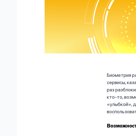
Биометрия ра
сервисы, каз
раз разблоки
кто-то, возм
«улыбкой», д
воспользова
Возможност