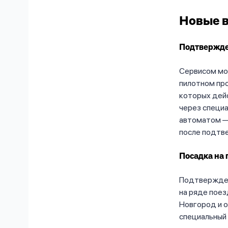
Новые 
Подтвержден
Сервисом мож
пилотном про
которых дейс
через специа
автоматом —
после подтв
Посадка на 
Подтвержден
на ряде поез
Новгород и 
специальный 