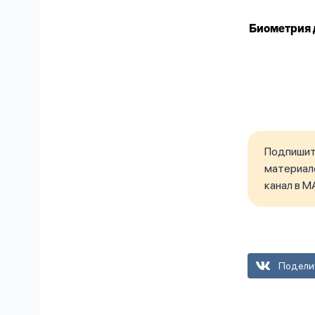
Биометрия 
Подпишите
материало
канал в M
Подели