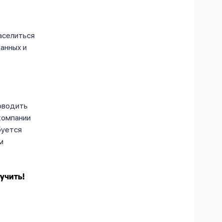
аселиться
анных и
оводить
компании
буется
м
учить!