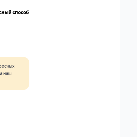
сный способ
ресных
а наш