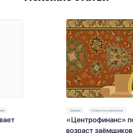
нии
Займы
Новости компании
вает
«Центрофинанс» п
возраст заёмщиков