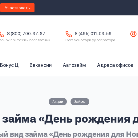
Участвовать
8 (800) 700-37-67
8 (495) 011-03-59
вонок по России бесплатный
Согласно тарифу оператора
Бонус Ц
Вакансии
Автозайм
Адреса офисов
Акции
Займы
 займа «День рождения 
й вид займа «День рождения для Н