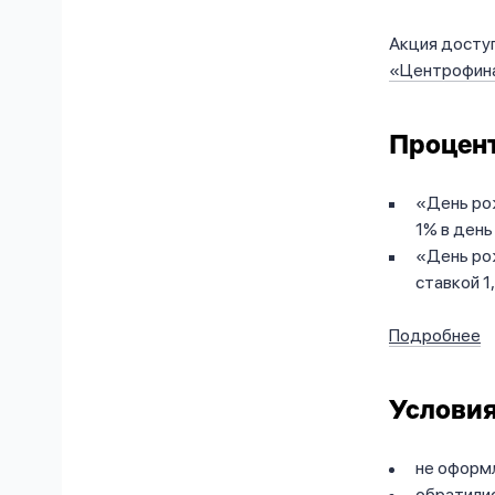
Акция доступ
«Центрофин
Процент
«День рож
1% в день
«День рож
ставкой 1
Подробнее
Условия
не оформ
обратили