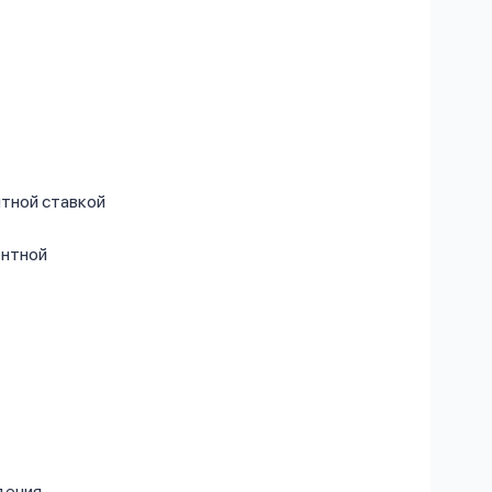
нтной ставкой
ентной
дения