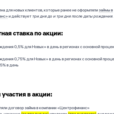
на для новых клиентов, которые ранее не оформляли
займы в
анс»
и действует
три дня до и три дня после даты рождения
.
ная ставка по акции:
дения 0,5% для Новых» в день в регионах с основной проце
дения 0,75% для Новых» в день в регионах с основной проц
,5% в день
 участия в акции:
ляли договор займа в компании «Центрофинанс»
сь накануне
(за три дня до)
или после
(три дня после)
дня рож