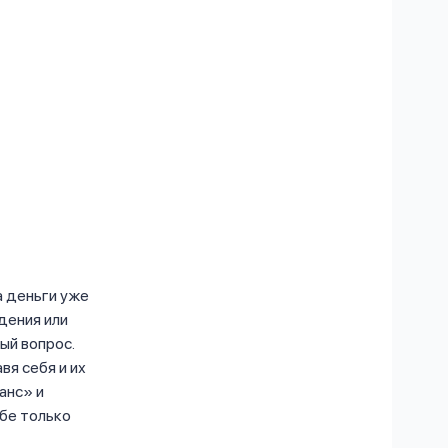
а деньги уже
дения или
ый вопрос.
вя себя и их
анс» и
ебе только