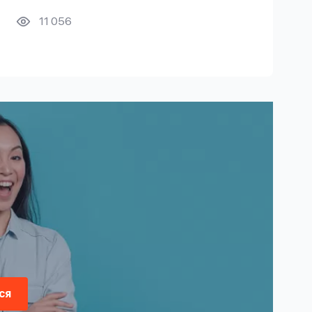
11 056
ся