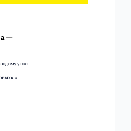
ма —
аждому у нас
м
овых»
.