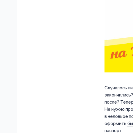
Случалось ли
закончились?
после? Тепер
Не нужно про
в неловкое п
оформить
бы
паспорт.