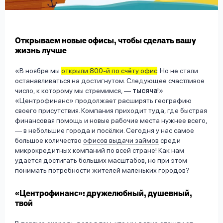
вопрос
данных
Открываем новые офисы, чтобы сделать вашу
жизнь лучше
В ноябре мы
открыли 800-й по счёту офис
. Но не стали
останавливаться на достигнутом. Следующее счастливое
число, к которому мы стремимся, —
тысяча
!
Ответы
Оформить заявку
«Центрофинанс» продолжает расширять географию
на
своего присутствия. Компания приходит туда, где быстрая
вопросы
финансовая помощь и новые рабочие места нужнее всего,
Войти под другим номером
— в небольшие города и посёлки. Сегодня у нас самое
большое количество
офисов выдачи займов
среди
микрокредитных компаний по всей стране! Как нам
удаётся достигать больших масштабов, но при этом
понимать потребности жителей маленьких городов?
«Центрофинанс»: дружелюбный, душевный,
твой