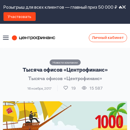
Розыгрыш для всех клиентов — главный приз 50 000 ₽ 🔥
Участвовать
Личный кабинет
Я
согласен(а)
на
Я
Новости компании
ознакомлен
Наши
Тысяча офисов «Центрофинанс»
с
контакты
правилами
Тысяча офисов «Центрофинанс»
предоставления
займов
,
19
15 587
16 ноября, 2017
политикой
Ок
Ок
сайта
,
даю
согласие
на
обработку
Задать
личных