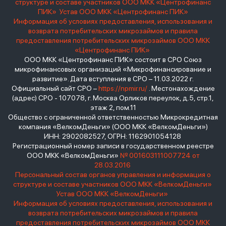
структуре и составе участников ООО МКК «Центрофинанс
ПИК»
Устав ООО МКК «Центрофинанс ПИК»
Информация об условиях предоставления, использования и
возврата потребительских микрозаймов и правила
предоставления потребительских микрозаймов ООО МКК
«Центрофинанс ПИК»
ООО МКК «Центрофинанс ПИК» состоит в СРО Союз
микрофинансовых организаций «Микрофинансирование и
развитие». Дата вступления в СРО – 11.03.2022 г.
Официальный сайт СРО –
https://npmir.ru/
. Местонахождение
(адрес) СРО - 107078, г. Москва Орликов переулок, д.5, стр.1,
этаж 2, пом.11
Общество с ограниченной ответственностью Микрокредитная
компания «ВелкомДеньги» (ООО МКК «ВелкомДеньги»)
ИНН: 2902082527, ОГРН: 1162901054128
Регистрационный номер записи в государственном реестре
ООО МКК «ВелкомДеньги»
№ 001603111007724 от
28.03.2016
Персональный состав органов управления и информация о
структуре и составе участников ООО МКК «ВелкомДеньги»
Устав ООО МКК «ВелкомДеньги»
Информация об условиях предоставления, использования и
возврата потребительских микрозаймов и правила
предоставления потребительских микрозаймов ООО МКК