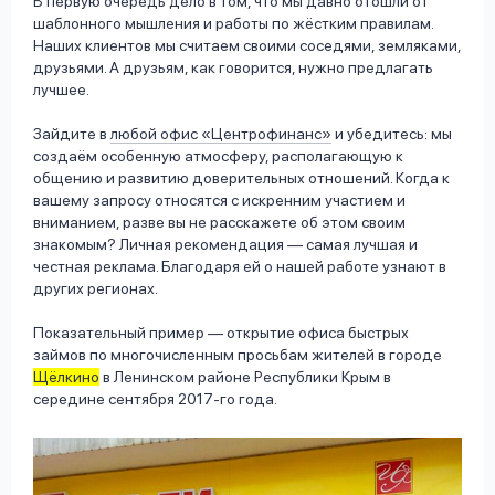
В первую очередь дело в том, что мы давно отошли от
шаблонного мышления и работы по жёстким правилам.
Наших клиентов мы считаем своими соседями, земляками,
друзьями. А друзьям, как говорится, нужно предлагать
лучшее.
Зайдите в
любой офис «Центрофинанс»
и убедитесь: мы
создаём особенную атмосферу, располагающую к
общению и развитию доверительных отношений. Когда к
вашему запросу относятся с искренним участием и
вниманием, разве вы не расскажете об этом своим
знакомым? Личная рекомендация — самая лучшая и
честная реклама. Благодаря ей о нашей работе узнают в
других регионах.
Показательный пример — открытие офиса быстрых
займов по многочисленным просьбам жителей в городе
Щёлкино
в Ленинском районе Республики Крым в
середине сентября 2017-го года.