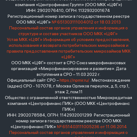
компания «Центрофинанс Групп» (ООО МКК «ЦФГ»)
ИНН: 2902076410, ОГРН: 1132932001674
Регистрационный номер записи в государственном реестре
ООО МКК «ЦФГ»
№ 651303111004012 от 18.03.2013
Персональный состав органов управления и информация о
структуре и составе участников ООО МКК «ЦФГ»
Устав МКК «ЦФГ»
Информация об условиях предоставления,
использования и возврата потребительских микрозаймов и
правила предоставления потребительских микрозаймов МКК
«ЦФГ»
ООО МКК «ЦФГ» состоит в СРО Союз микрофинансовых
организаций «Микрофинансирование и развитие». Дата
вступления в СРО – 11.03.2022 г.
Официальный сайт СРО –
https://npmir.ru/
. Местонахождение
(адрес) СРО - 107078, г. Москва Орликов переулок, д.5, стр.1,
этаж 2, пом.11
Общество с ограниченной ответственностью Микрокредитная
компания «Центрофинанс ПИК» (ООО МКК «Центрофинанс
ПИК»)
ИНН: 2902078584, ОГРН: 1142932001299 Регистрационный
номер записи в государственном реестре ООО МКК
«Центрофинанс ПИК»
№ 651403111005236 от 11.06.2014
Персональный состав органов управления и информация о