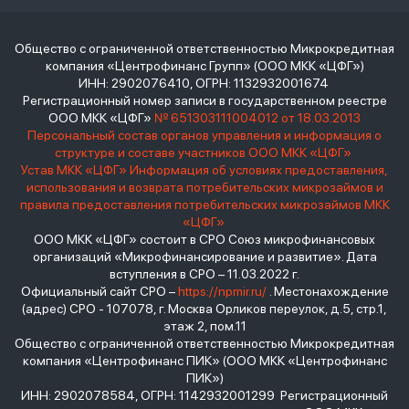
Общество с ограниченной ответственностью Микрокредитная
компания «Центрофинанс Групп» (ООО МКК «ЦФГ»)
ИНН: 2902076410, ОГРН: 1132932001674
Регистрационный номер записи в государственном реестре
ООО МКК «ЦФГ»
№ 651303111004012 от 18.03.2013
Персональный состав органов управления и информация о
структуре и составе участников ООО МКК «ЦФГ»
Устав МКК «ЦФГ»
Информация об условиях предоставления,
использования и возврата потребительских микрозаймов и
правила предоставления потребительских микрозаймов МКК
«ЦФГ»
ООО МКК «ЦФГ» состоит в СРО Союз микрофинансовых
организаций «Микрофинансирование и развитие». Дата
вступления в СРО – 11.03.2022 г.
Официальный сайт СРО –
https://npmir.ru/
. Местонахождение
(адрес) СРО - 107078, г. Москва Орликов переулок, д.5, стр.1,
этаж 2, пом.11
Общество с ограниченной ответственностью Микрокредитная
компания «Центрофинанс ПИК» (ООО МКК «Центрофинанс
ПИК»)
ИНН: 2902078584, ОГРН: 1142932001299 Регистрационный