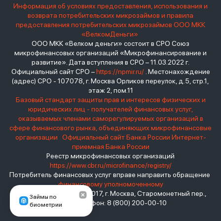
Информация об условиях предоставления, использования и
возврата потребительских микрозаймов и правила
предоставления потребительских микрозаймов ООО МКК
«ВелкомДеньги»
ООО МКК «Велком деньги» состоит в СРО Союз
микрофинансовых организаций «Микрофинансирование и
развитие». Дата вступления в СРО – 11.03.2022 г.
Официальный сайт СРО –
https://npmir.ru/
. Местонахождение
(адрес) СРО - 107078, г. Москва Орликов переулок, д.5, стр.1,
этаж 2, пом.11
Базовый стандарт защиты прав и интересов физических и
юридических лиц - получателей финансовых услуг,
оказываемых членами саморегулируемых организаций в
сфере финансового рынка, объединяющих микрофинансовые
организации
Официальный сайт Банка России
Интернет-
приемная Банка России
Реестр микрофинансовых организаций
https://www.cbr.ru/microfinance/registry/
Потребитель финансовых услуг вправе направить обращение
финансовому уполномоченному
Место нахождения: 119017, г. Москва, Старомонетный пер.,
Займы по
дом 3 Телефон: 8 (800) 200-00-10
биометрии
взять займ - <a href="https://viruchay.ru">выручай</a> -