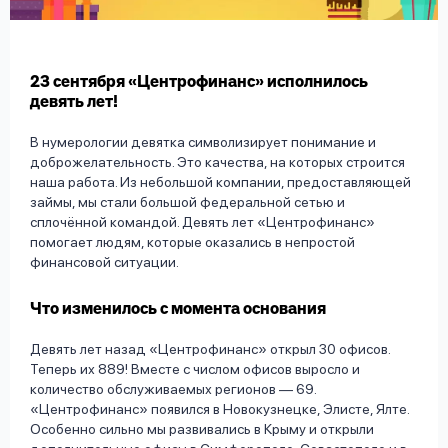
вопрос
данных
23 сентября «Центрофинанс» исполнилось
девять лет!
В нумерологии девятка символизирует понимание и
доброжелательность. Это качества, на которых строится
наша работа. Из небольшой компании, предоставляющей
Ответы
Оформить заявку
займы, мы стали большой федеральной сетью и
на
сплочённой командой. Девять лет «Центрофинанс»
вопросы
помогает людям, которые оказались в непростой
Войти под другим номером
финансовой ситуации.
Что изменилось с момента основания
Девять лет назад «Центрофинанс» открыл 30 офисов.
Теперь их 889! Вместе с числом офисов выросло и
количество обслуживаемых регионов — 69.
«Центрофинанс» появился в Новокузнецке, Элисте, Ялте.
Особенно сильно мы развивались в Крыму и открыли