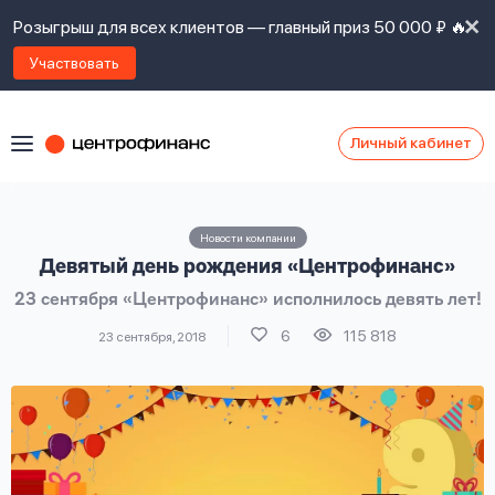
Розыгрыш для всех клиентов — главный приз 50 000 ₽ 🔥
Участвовать
Личный кабинет
Я
согласен(а)
на
Я
Новости компании
ознакомлен
Наши
Девятый день рождения «Центрофинанс»
с
контакты
правилами
23 сентября «Центрофинанс» исполнилось девять лет!
предоставления
займов
,
6
115 818
23 сентября, 2018
политикой
Ок
Ок
сайта
,
даю
согласие
на
обработку
Задать
личных