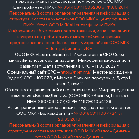
номер записи в государственном реестре ООО МКК
«Центрофинанс ПИК»
№ 651403111005236 от 11.06.2014
Персональный состав органов управления и информация о
структуре и составе участников ООО МКК «Центрофинанс
ПИК»
Устав ООО МКК «Центрофинанс ПИК»
Информация об условиях предоставления, использования и
возврата потребительских микрозаймов и правила
предоставления потребительских микрозаймов ООО МКК
«Центрофинанс ПИК»
ООО МКК «Центрофинанс ПИК» состоит в СРО Союз
микрофинансовых организаций «Микрофинансирование и
развитие». Дата вступления в СРО – 11.03.2022 г.
Официальный сайт СРО –
https://npmir.ru/
. Местонахождение
(адрес) СРО - 107078, г. Москва Орликов переулок, д.5, стр.1,
этаж 2, пом.11
Общество с ограниченной ответственностью Микрокредитная
компания «ВелкомДеньги» (ООО МКК «ВелкомДеньги»)
ИНН: 2902082527, ОГРН: 1162901054128
Регистрационный номер записи в государственном реестре
ООО МКК «ВелкомДеньги»
№ 001603111007724 от
28.03.2016
Персональный состав органов управления и информация о
структуре и составе участников ООО МКК «ВелкомДеньги»
Устав ООО МКК «ВелкомДеньги»